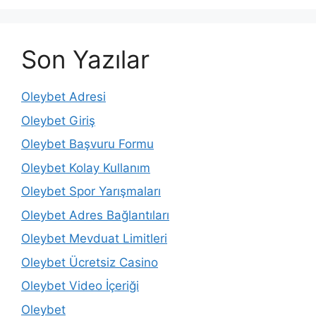
Son Yazılar
Oleybet Adresi
Oleybet Giriş
Oleybet Başvuru Formu
Oleybet Kolay Kullanım
Oleybet Spor Yarışmaları
Oleybet Adres Bağlantıları
Oleybet Mevduat Limitleri
Oleybet Ücretsiz Casino
Oleybet Video İçeriği
Oleybet