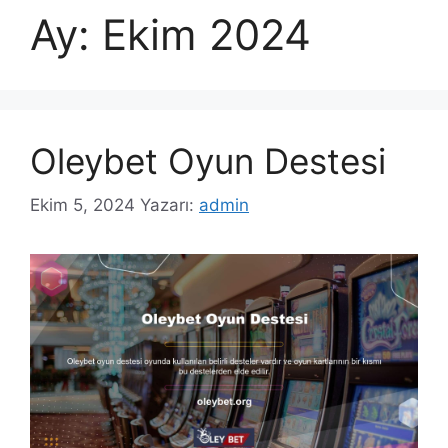
Ay:
Ekim 2024
Oleybet Oyun Destesi
Ekim 5, 2024
Yazarı:
admin