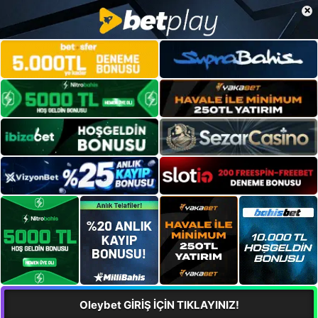
×
Oleybet GİRİŞ İÇİN TIKLAYINIZ!