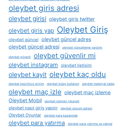
oleybet giris adresi
oleybet girisi
oleybet giris twitter
Oleybet Giriş
oleybet giris yap
oleybet güncel adres
oleybet güncel
oleybet güncel adresi
oleybet güncelleme yardımı
oleybet güvenlir mi
oleybet güvenli
oleybet instagram
oleybet i̇letişim
oleybet kaç oldu
oleybet kayit
oleybet kesintisiz erişim
oleybet kolay kullanım
oleybet materyal talep
oleybet maç izle
oleybet maç izleme
Oleybet Mobil
oleybet müşteri şikayeti
oleybet nasıl giriş yapılır
oleybet oturum adresi
Oleybet Oyunlar
oleybet para kazanmak
oleybet para yatırma
oleybet para yatırma ve çekme