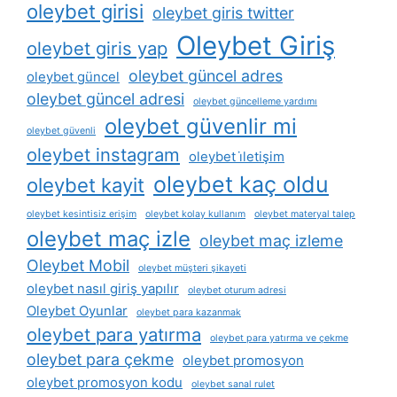
oleybet girisi
oleybet giris twitter
Oleybet Giriş
oleybet giris yap
oleybet güncel adres
oleybet güncel
oleybet güncel adresi
oleybet güncelleme yardımı
oleybet güvenlir mi
oleybet güvenli
oleybet instagram
oleybet i̇letişim
oleybet kaç oldu
oleybet kayit
oleybet kesintisiz erişim
oleybet kolay kullanım
oleybet materyal talep
oleybet maç izle
oleybet maç izleme
Oleybet Mobil
oleybet müşteri şikayeti
oleybet nasıl giriş yapılır
oleybet oturum adresi
Oleybet Oyunlar
oleybet para kazanmak
oleybet para yatırma
oleybet para yatırma ve çekme
oleybet para çekme
oleybet promosyon
oleybet promosyon kodu
oleybet sanal rulet