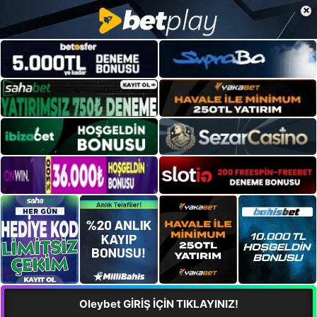
×
Oleybet GİRİŞ İÇİN TIKLAYINIZ!