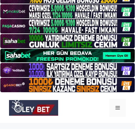
İçeriğe
atla
Menü