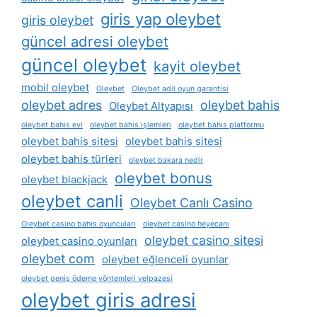
giris yap oleybet
giris oleybet
güncel adresi oleybet
güncel oleybet
kayit oleybet
mobil oleybet
Oleybet
Oleybet adil oyun garantisi
oleybet adres
oleybet bahis
Oleybet Altyapısı
oleybet bahis evi
oleybet bahis i̇şlemleri
oleybet bahis platformu
oleybet bahis sitesi
oleybet bahis sitesi
oleybet bahis türleri
oleybet bakara nedir
oleybet bonus
oleybet blackjack
oleybet canli
Oleybet Canlı Casino
Oleybet casino bahis oyuncuları
oleybet casino heyecanı
oleybet casino sitesi
oleybet casino oyunları
oleybet com
oleybet eğlenceli oyunlar
oleybet geniş ödeme yöntemleri yelpazesi
oleybet giris adresi