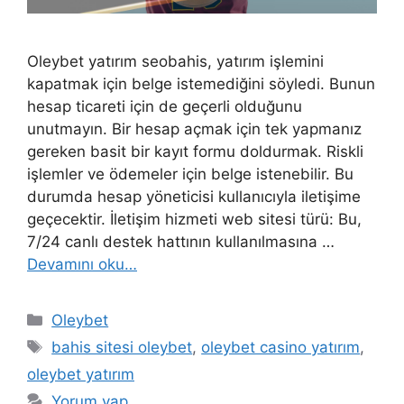
Oleybet yatırım seobahis, yatırım işlemini
kapatmak için belge istemediğini söyledi. Bunun
hesap ticareti için de geçerli olduğunu
unutmayın. Bir hesap açmak için tek yapmanız
gereken basit bir kayıt formu doldurmak. Riskli
işlemler ve ödemeler için belge istenebilir. Bu
durumda hesap yöneticisi kullanıcıyla iletişime
geçecektir. İletişim hizmeti web sitesi türü: Bu,
7/24 canlı destek hattının kullanılmasına …
Devamını oku…
Kategoriler
Oleybet
Etiketler
bahis sitesi oleybet
,
oleybet casino yatırım
,
oleybet yatırım
Yorum yap