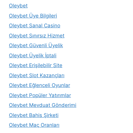
Oleybet
Oleybet Üye Bilgileri
Oleybet Sanal Casino
Oleybet Sınırsız Hizmet
Oleybet Güvenli Üyelik
Oleybet Üyelik İptali
Oleybet Erişilebilir Site
Oleybet Slot Kazançları
Oleybet Eğlenceli Oyunlar
Oleybet Popüler Yatırımlar
Oleybet Mevduat Gönderimi
Oleybet Bahis Şirketi
Oleybet Maç Oranları