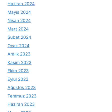
Haziran 2024
Mayıs 2024
Nisan 2024
Mart 2024
Şubat 2024
Ocak 2024
Aralık 2023
Kasım 2023
Ekim 2023
Eylül 2023
Ağustos 2023
Temmuz 2023
Haziran 2023