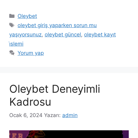
Kategoriler
Oleybet
Etiketler
oleybet giriş yaparken sorun mu
yaşıyorsunuz
,
oleybet güncel
,
oleybet kayıt
i̇şlemi
Yorum yap
Oleybet Deneyimli
Kadrosu
Ocak 6, 2024
Yazarı:
admin