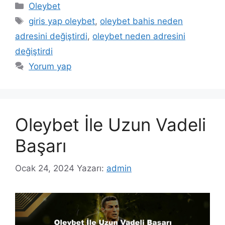
Kategoriler
Oleybet
Etiketler
giris yap oleybet
,
oleybet bahis neden
adresini değiştirdi
,
oleybet neden adresini
değiştirdi
Yorum yap
Oleybet İle Uzun Vadeli
Başarı
Ocak 24, 2024
Yazarı:
admin