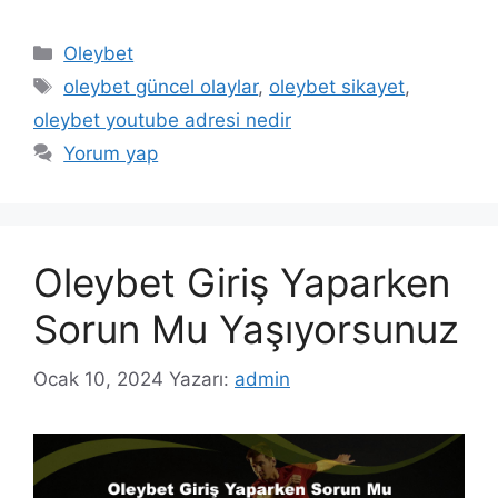
Kategoriler
Oleybet
Etiketler
oleybet güncel olaylar
,
oleybet sikayet
,
oleybet youtube adresi nedir
Yorum yap
Oleybet Giriş Yaparken
Sorun Mu Yaşıyorsunuz
Ocak 10, 2024
Yazarı:
admin