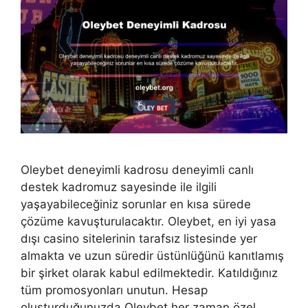
Oleybet deneyimli kadrosu deneyimli canlı
destek kadromuz sayesinde ile ilgili
yaşayabileceğiniz sorunlar en kısa sürede
çözüme kavuşturulacaktır. Oleybet, en iyi yasa
dışı casino sitelerinin tarafsız listesinde yer
almakta ve uzun süredir üstünlüğünü kanıtlamış
bir şirket olarak kabul edilmektedir. Katıldığınız
tüm promosyonları unutun. Hesap
oluşturduğunuzda Oleybet her zaman özel