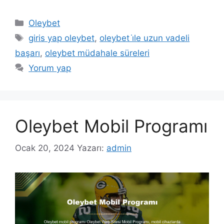
Kategoriler
Oleybet
Etiketler
giris yap oleybet
,
oleybet i̇le uzun vadeli
başarı
,
oleybet müdahale süreleri
Yorum yap
Oleybet Mobil Programı
Ocak 20, 2024
Yazarı:
admin