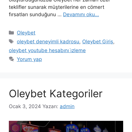
teklifler sunarak müşterilerine en cömert
fırsatları sunduğunu …
Devamını oku…
Kategoriler
Oleybet
Etiketler
oleybet deneyimli kadrosu
,
Oleybet Giriş
,
oleybet youtube hesabını i̇zleme
Yorum yap
Oleybet Kategoriler
Ocak 3, 2024
Yazarı:
admin