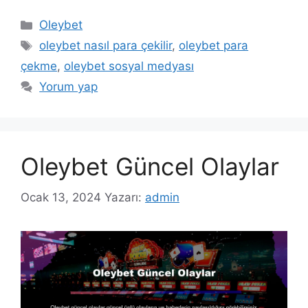
Kategoriler
Oleybet
Etiketler
oleybet nasıl para çekilir
,
oleybet para
çekme
,
oleybet sosyal medyası
Yorum yap
Oleybet Güncel Olaylar
Ocak 13, 2024
Yazarı:
admin