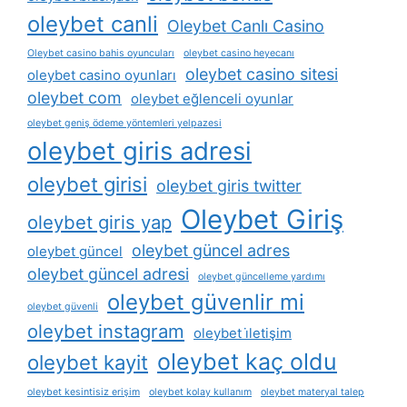
oleybet canli
Oleybet Canlı Casino
Oleybet casino bahis oyuncuları
oleybet casino heyecanı
oleybet casino sitesi
oleybet casino oyunları
oleybet com
oleybet eğlenceli oyunlar
oleybet geniş ödeme yöntemleri yelpazesi
oleybet giris adresi
oleybet girisi
oleybet giris twitter
Oleybet Giriş
oleybet giris yap
oleybet güncel adres
oleybet güncel
oleybet güncel adresi
oleybet güncelleme yardımı
oleybet güvenlir mi
oleybet güvenli
oleybet instagram
oleybet i̇letişim
oleybet kaç oldu
oleybet kayit
oleybet kesintisiz erişim
oleybet kolay kullanım
oleybet materyal talep