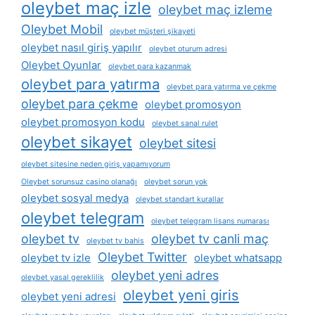
oleybet maç izle
oleybet maç izleme
Oleybet Mobil
oleybet müşteri şikayeti
oleybet nasıl giriş yapılır
oleybet oturum adresi
Oleybet Oyunlar
oleybet para kazanmak
oleybet para yatırma
oleybet para yatırma ve çekme
oleybet para çekme
oleybet promosyon
oleybet promosyon kodu
oleybet sanal rulet
oleybet sikayet
oleybet sitesi
oleybet sitesine neden giriş yapamıyorum
Oleybet sorunsuz casino olanağı
oleybet sorun yok
oleybet sosyal medya
oleybet standart kurallar
oleybet telegram
oleybet telegram lisans numarası
oleybet tv
oleybet tv canli maç
oleybet tv bahis
Oleybet Twitter
oleybet tv izle
oleybet whatsapp
oleybet yeni adres
oleybet yasal gereklilik
oleybet yeni giris
oleybet yeni adresi