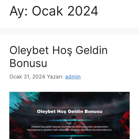
Ay:
Ocak 2024
Oleybet Hoş Geldin
Bonusu
Ocak 31, 2024
Yazarı:
admin