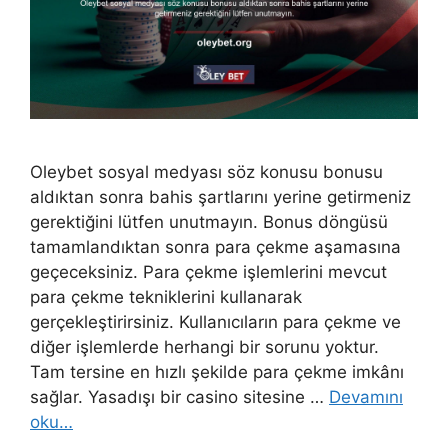
Oleybet sosyal medyası söz konusu bonusu
aldıktan sonra bahis şartlarını yerine getirmeniz
gerektiğini lütfen unutmayın. Bonus döngüsü
tamamlandıktan sonra para çekme aşamasına
geçeceksiniz. Para çekme işlemlerini mevcut
para çekme tekniklerini kullanarak
gerçekleştirirsiniz. Kullanıcıların para çekme ve
diğer işlemlerde herhangi bir sorunu yoktur.
Tam tersine en hızlı şekilde para çekme imkânı
sağlar. Yasadışı bir casino sitesine …
Devamını
oku…