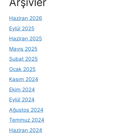
Arşivler
Haziran 2026
Eylül 2025
Haziran 2025
Mayıs 2025
Şubat 2025
Ocak 2025
Kasım 2024
Ekim 2024
Eylül 2024
Ağustos 2024
Temmuz 2024
Haziran 2024