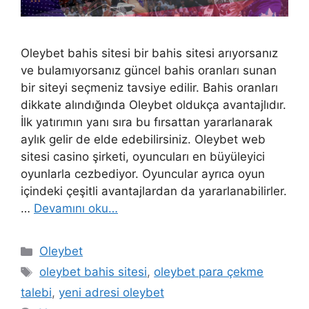
Oleybet bahis sitesi bir bahis sitesi arıyorsanız
ve bulamıyorsanız güncel bahis oranları sunan
bir siteyi seçmeniz tavsiye edilir. Bahis oranları
dikkate alındığında Oleybet oldukça avantajlıdır.
İlk yatırımın yanı sıra bu fırsattan yararlanarak
aylık gelir de elde edebilirsiniz. Oleybet web
sitesi casino şirketi, oyuncuları en büyüleyici
oyunlarla cezbediyor. Oyuncular ayrıca oyun
içindeki çeşitli avantajlardan da yararlanabilirler.
…
Devamını oku…
Kategoriler
Oleybet
Etiketler
oleybet bahis sitesi
,
oleybet para çekme
talebi
,
yeni adresi oleybet