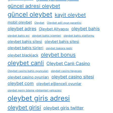
güncel adresi oleybet
güncel oleybet
kayit oleybet
mobil oleybet
Oleybet
Oleybet adil oyun garantisi
oleybet adres
oleybet bahis
Oleybet Altyapısı
oleybet bahis evi
oleybet bahis i̇şlemleri
oleybet bahis platformu
oleybet bahis sitesi
oleybet bahis sitesi
oleybet bahis türleri
oleybet bakara nedir
oleybet bonus
oleybet blackjack
oleybet canli
Oleybet Canlı Casino
Oleybet casino bahis oyuncuları
oleybet casino heyecanı
oleybet casino sitesi
oleybet casino oyunları
oleybet com
oleybet eğlenceli oyunlar
oleybet geniş ödeme yöntemleri yelpazesi
oleybet giris adresi
oleybet girisi
oleybet giris twitter