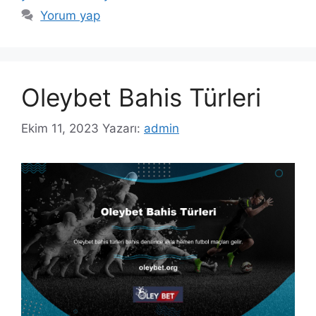
Yorum yap
Oleybet Bahis Türleri
Ekim 11, 2023
Yazarı:
admin