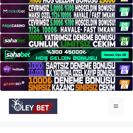
İçeriğe
atla
Menü