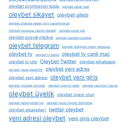
oleybet promosyon kodu
oleybet sanal rulet
oleybet sikayet
oleybet sitesi
oleybet sitesine neden giriş yapamıyorum
Oleybet sorunsuz casino olanağı
oleybet sorun yok
oleybet sosyal medya
oleybet standart kurallar
oleybet telegram
oleybet telegram lisans numarası
oleybet tv
oleybet tv canli maç
oleybet tv bahis
Oleybet Twitter
oleybet tv izle
oleybet whatsapp
oleybet yeni adres
oleybet yasal gereklilik
oleybet yeni giris
oleybet yeni adresi
oleybet youtube yayınları
oleybet yıldırım ruleti
oleybet çevrimiçi casino
oleybet üyelik
oleybet üyesi olun
oleybet şampiyonlar ligi
oleybet şanslı kişileri belirleme
twitter oleybet
oleybet şikayetleri
yeni adresi oleybet
yeni giris oleybet