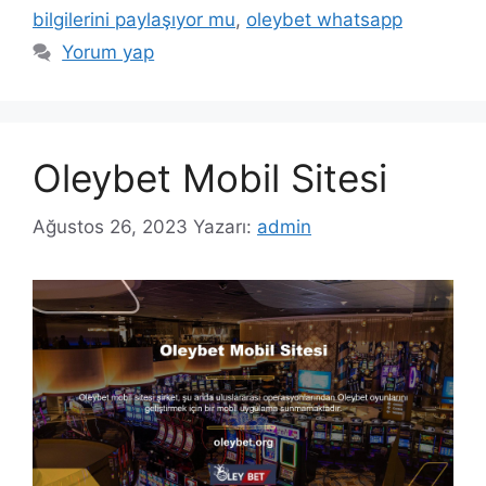
bilgilerini paylaşıyor mu
,
oleybet whatsapp
Yorum yap
Oleybet Mobil Sitesi
Ağustos 26, 2023
Yazarı:
admin