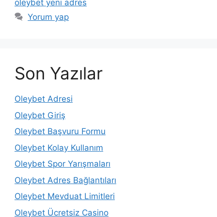
oleybet yeni adres
Yorum yap
Son Yazılar
Oleybet Adresi
Oleybet Giriş
Oleybet Başvuru Formu
Oleybet Kolay Kullanım
Oleybet Spor Yarışmaları
Oleybet Adres Bağlantıları
Oleybet Mevduat Limitleri
Oleybet Ücretsiz Casino