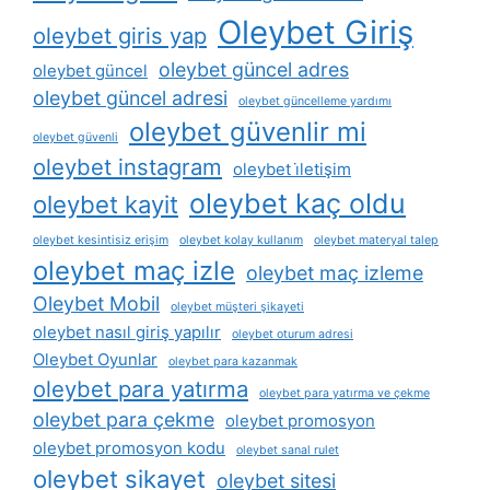
Oleybet Giriş
oleybet giris yap
oleybet güncel adres
oleybet güncel
oleybet güncel adresi
oleybet güncelleme yardımı
oleybet güvenlir mi
oleybet güvenli
oleybet instagram
oleybet i̇letişim
oleybet kaç oldu
oleybet kayit
oleybet kesintisiz erişim
oleybet kolay kullanım
oleybet materyal talep
oleybet maç izle
oleybet maç izleme
Oleybet Mobil
oleybet müşteri şikayeti
oleybet nasıl giriş yapılır
oleybet oturum adresi
Oleybet Oyunlar
oleybet para kazanmak
oleybet para yatırma
oleybet para yatırma ve çekme
oleybet para çekme
oleybet promosyon
oleybet promosyon kodu
oleybet sanal rulet
oleybet sikayet
oleybet sitesi