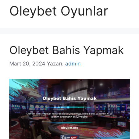
Oleybet Oyunlar
Oleybet Bahis Yapmak
Mart 20, 2024
Yazarı:
admin