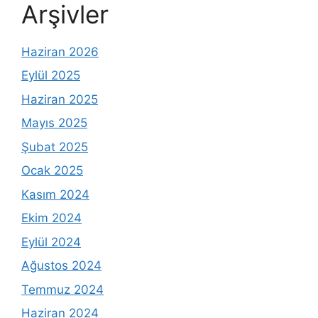
Arşivler
Haziran 2026
Eylül 2025
Haziran 2025
Mayıs 2025
Şubat 2025
Ocak 2025
Kasım 2024
Ekim 2024
Eylül 2024
Ağustos 2024
Temmuz 2024
Haziran 2024