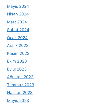
Mayıs 2024
Nisan 2024
Mart 2024
Şubat 2024
Ocak 2024
Aralık 2023
Kasım 2023
Ekim 2023
Eylül 2023
Ağustos 2023
Temmuz 2023
Haziran 2023
Mayıs 2023