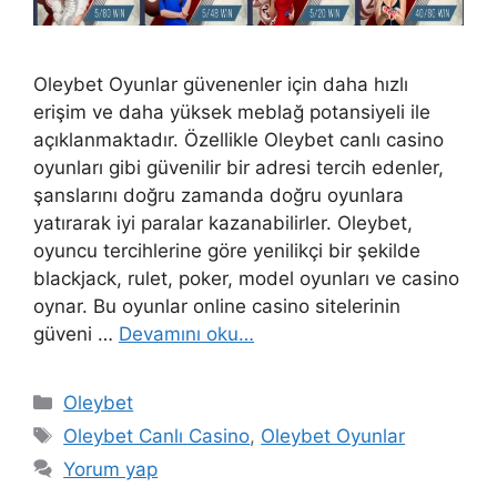
Oleybet Oyunlar güvenenler için daha hızlı
erişim ve daha yüksek meblağ potansiyeli ile
açıklanmaktadır. Özellikle Oleybet canlı casino
oyunları gibi güvenilir bir adresi tercih edenler,
şanslarını doğru zamanda doğru oyunlara
yatırarak iyi paralar kazanabilirler. Oleybet,
oyuncu tercihlerine göre yenilikçi bir şekilde
blackjack, rulet, poker, model oyunları ve casino
oynar. Bu oyunlar online casino sitelerinin
güveni …
Devamını oku…
Kategoriler
Oleybet
Etiketler
Oleybet Canlı Casino
,
Oleybet Oyunlar
Yorum yap