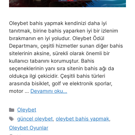
Oleybet bahis yapmak kendinizi daha iyi
tanıtmak, birine bahis yaparken iyi bir izlenim
bırakmanın en iyi yoludur. Oleybet Ödül
Departmanı, çeşitli hizmetler sunan diğer bahis
sitelerinin aksine, sürekli olarak önemli bir
kullanıcı tabanını korumuştur. Bahis
seçeneklerinin yanı sıra sitenin bahis ağı da
oldukça ilgi çekicidir. Çeşitli bahis türleri
arasında bisiklet, golf ve elektronik sporlar,
motor …
Devamını oku…
Kategoriler
Oleybet
Etiketler
güncel oleybet
,
oleybet bahis yapmak
,
Oleybet Oyunlar