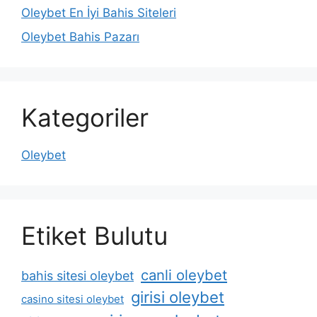
Oleybet En İyi Bahis Siteleri
Oleybet Bahis Pazarı
Kategoriler
Oleybet
Etiket Bulutu
canli oleybet
bahis sitesi oleybet
girisi oleybet
casino sitesi oleybet