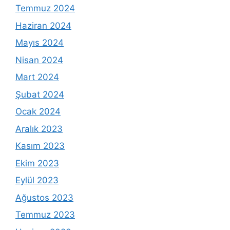
Temmuz 2024
Haziran 2024
Mayıs 2024
Nisan 2024
Mart 2024
Şubat 2024
Ocak 2024
Aralık 2023
Kasım 2023
Ekim 2023
Eylül 2023
Ağustos 2023
Temmuz 2023