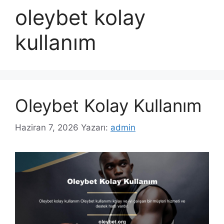
oleybet kolay
kullanım
Oleybet Kolay Kullanım
Haziran 7, 2026
Yazarı:
admin