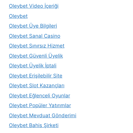
Oleybet Video İçeriği
Oleybet
Oleybet Üye Bilgileri
Oleybet Sanal Casino
Oleybet Sınırsız Hizmet
Oleybet Güvenli Üyelik
Oleybet Üyelik İptali
Oleybet Erişilebilir Site
Oleybet Slot Kazançları
Oleybet Eğlenceli Oyunlar
Oleybet Popüler Yatırımlar
Oleybet Mevduat Gönderimi
Oleybet Bahis Şirketi