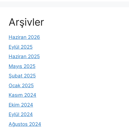
Arşivler
Haziran 2026
Eylül 2025
Haziran 2025
Mayıs 2025
Şubat 2025
Ocak 2025
Kasım 2024
Ekim 2024
Eylül 2024
Ağustos 2024