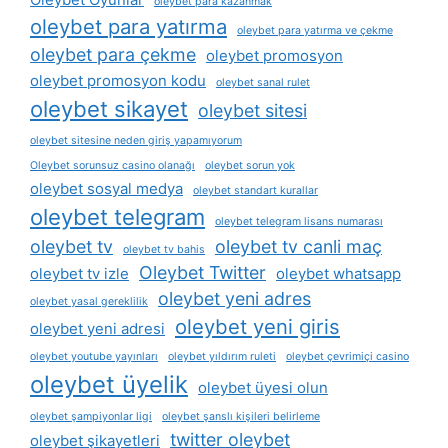
oleybet para kazanmak
oleybet para yatırma
oleybet para yatırma ve çekme
oleybet para çekme
oleybet promosyon
oleybet promosyon kodu
oleybet sanal rulet
oleybet sikayet
oleybet sitesi
oleybet sitesine neden giriş yapamıyorum
Oleybet sorunsuz casino olanağı
oleybet sorun yok
oleybet sosyal medya
oleybet standart kurallar
oleybet telegram
oleybet telegram lisans numarası
oleybet tv
oleybet tv canli maç
oleybet tv bahis
Oleybet Twitter
oleybet tv izle
oleybet whatsapp
oleybet yeni adres
oleybet yasal gereklilik
oleybet yeni giris
oleybet yeni adresi
oleybet youtube yayınları
oleybet yıldırım ruleti
oleybet çevrimiçi casino
oleybet üyelik
oleybet üyesi olun
oleybet şampiyonlar ligi
oleybet şanslı kişileri belirleme
twitter oleybet
oleybet şikayetleri