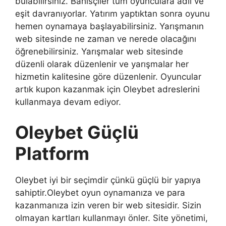
bulabilirsiniz. Bahisçiler tüm oyunculara adil ve
eşit davranıyorlar. Yatırım yaptıktan sonra oyunu
hemen oynamaya başlayabilirsiniz. Yarışmanın
web sitesinde ne zaman ve nerede olacağını
öğrenebilirsiniz. Yarışmalar web sitesinde
düzenli olarak düzenlenir ve yarışmalar her
hizmetin kalitesine göre düzenlenir. Oyuncular
artık kupon kazanmak için Oleybet adreslerini
kullanmaya devam ediyor.
Oleybet Güçlü
Platform
Oleybet iyi bir seçimdir çünkü güçlü bir yapıya
sahiptir.Oleybet oyun oynamanıza ve para
kazanmanıza izin veren bir web sitesidir. Sizin
olmayan kartları kullanmayı önler. Site yönetimi,