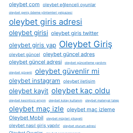
oleybet com
oleybet eğlenceli oyunlar
oleybet geniş ödeme yöntemleri yelpazesi
oleybet giris adresi
oleybet girisi
oleybet giris twitter
Oleybet Giriş
oleybet giris yap
oleybet güncel adres
oleybet güncel
oleybet güncel adresi
oleybet güncelleme yardımı
oleybet güvenlir mi
oleybet güvenli
oleybet instagram
oleybet i̇letişim
oleybet kaç oldu
oleybet kayit
oleybet kesintisiz erişim
oleybet kolay kullanım
oleybet materyal talep
oleybet maç izle
oleybet maç izleme
Oleybet Mobil
oleybet müşteri şikayeti
oleybet nasıl giriş yapılır
oleybet oturum adresi
Oleybet Oyunlar