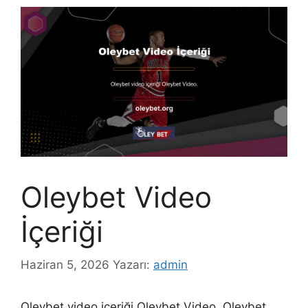
Oleybet Video
İçeriği
Haziran 5, 2026
Yazarı:
admin
Oleybet video içeriği Oleybet Video. Oleybet