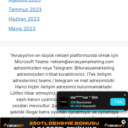
Temmuz 2023
Haziran 2023
Mayıs 2023
"Avrasya'nın en büyük reklam platformunda olmak için
Microsoft Teams:
reklam@avrasyamarketing.com
adresimizden veya Telegram: @Avrasyamarketing
adresimizden irtibat kurabilirsiniz. (Tek iletişim
adreslerimiz teams / telegram ve mail adresimizdir.
Harici hiçbir iletişim adresimiz bulunmamaktadır.
Lütfen itibar etmeyiniz.) Türkiye yasalarına göre 7258
sayılı kanun uyarınca yasa dışı bahis oynamanın
cezaları mevcuttur. Şu an bulunduğunuz site hiç bir
şekilde illegal bahis oyunları oynatmıyor ve oynamaya
aracı olmuyordur.
malt-bahis
|
elenorbet
|
betmavera
|
×
betdayi
|
ruyabet
|
riccobet
|
forvetbet
|
fitcas
"