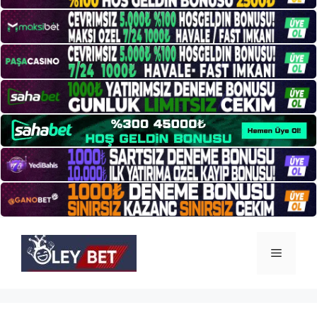
İçeriğe
atla
Menü