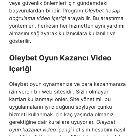
veya güvenlik önlemleri için gündemdeki
başvurulardan biridir. Program
Oleybet hesap
doğrulama video içeriği
arayabilir. Bu araştırma
yöntemleri, herkesin her hizmetten aynı yardımı
almasını sağlayarak kullanıcılara kullanılır ve
gösterilir.
Oleybet Oyun Kazancı Video
Içeriği
Oleybet oyun oynamanıza ve para kazanmanıza
izin veren bir web sitesidir. Sizin olmayan
kartları kullanmayı önler. Site yönetimi, bu
uygulamaların iyi olduğunu söylüyor çünkü
hizmeti kullanmak için kaç yaşında olmanız
gerektiğine dair kurallara uyuyorlar.
Oleybet
oyun kazancı video içeriği
iletişim hesabını nasıl