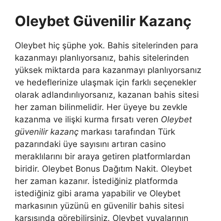
Oleybet Güvenilir Kazanç
Oleybet hiç şüphe yok. Bahis sitelerinden para
kazanmayı planlıyorsanız, bahis sitelerinden
yüksek miktarda para kazanmayı planlıyorsanız
ve hedeflerinize ulaşmak için farklı seçenekler
olarak adlandırılıyorsanız, kazanan bahis sitesi
her zaman bilinmelidir. Her üyeye bu zevkle
kazanma ve ilişki kurma fırsatı veren
Oleybet
güvenilir kazanç
markası tarafından Türk
pazarındaki üye sayısını artıran casino
meraklılarını bir araya getiren platformlardan
biridir. Oleybet Bonus Dağıtım Nakit. Oleybet
her zaman kazanır. İstediğiniz platformda
istediğiniz gibi arama yapabilir ve Oleybet
markasının yüzünü en güvenilir bahis sitesi
karşısında görebilirsiniz. Oleybet yuvalarının