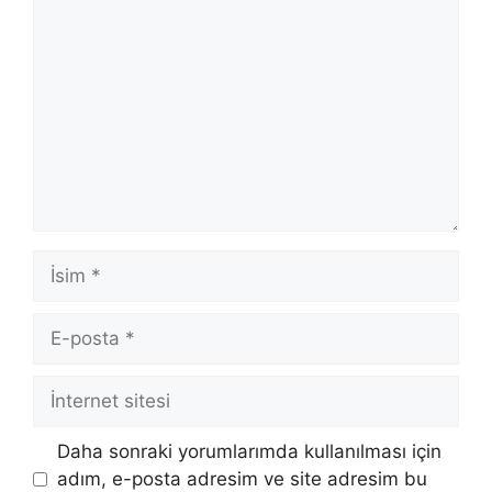
Yorum
İsim
E-
posta
İnternet
sitesi
Daha sonraki yorumlarımda kullanılması için
adım, e-posta adresim ve site adresim bu