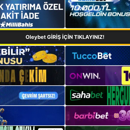
Oleybet GİRİŞ İÇİN TIKLAYINIZ!