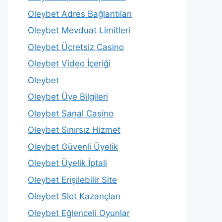
Oleybet Adres Bağlantıları
Oleybet Mevduat Limitleri
Oleybet Ücretsiz Casino
Oleybet Video İçeriği
Oleybet
Oleybet Üye Bilgileri
Oleybet Sanal Casino
Oleybet Sınırsız Hizmet
Oleybet Güvenli Üyelik
Oleybet Üyelik İptali
Oleybet Erişilebilir Site
Oleybet Slot Kazançları
Oleybet Eğlenceli Oyunlar