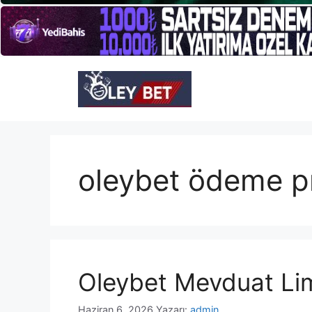
İçeriğe
atla
oleybet ödeme p
Oleybet Mevduat Limi
Haziran 6, 2026
Yazarı:
admin