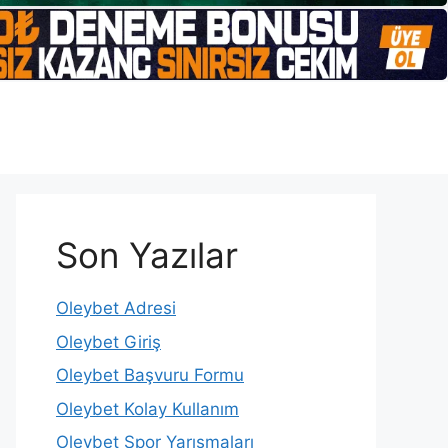
Son Yazılar
Oleybet Adresi
Oleybet Giriş
Oleybet Başvuru Formu
Oleybet Kolay Kullanım
Oleybet Spor Yarışmaları