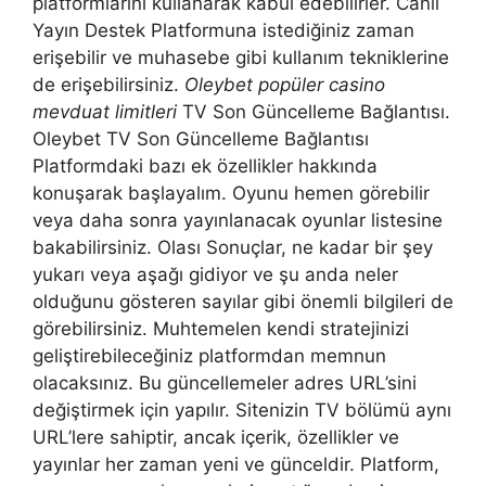
platformlarını kullanarak kabul edebilirler. Canlı
Yayın Destek Platformuna istediğiniz zaman
erişebilir ve muhasebe gibi kullanım tekniklerine
de erişebilirsiniz.
Oleybet popüler casino
mevduat limitleri
TV Son Güncelleme Bağlantısı.
Oleybet TV Son Güncelleme Bağlantısı
Platformdaki bazı ek özellikler hakkında
konuşarak başlayalım. Oyunu hemen görebilir
veya daha sonra yayınlanacak oyunlar listesine
bakabilirsiniz. Olası Sonuçlar, ne kadar bir şey
yukarı veya aşağı gidiyor ve şu anda neler
olduğunu gösteren sayılar gibi önemli bilgileri de
görebilirsiniz. Muhtemelen kendi stratejinizi
geliştirebileceğiniz platformdan memnun
olacaksınız. Bu güncellemeler adres URL’sini
değiştirmek için yapılır. Sitenizin TV bölümü aynı
URL’lere sahiptir, ancak içerik, özellikler ve
yayınlar her zaman yeni ve günceldir. Platform,