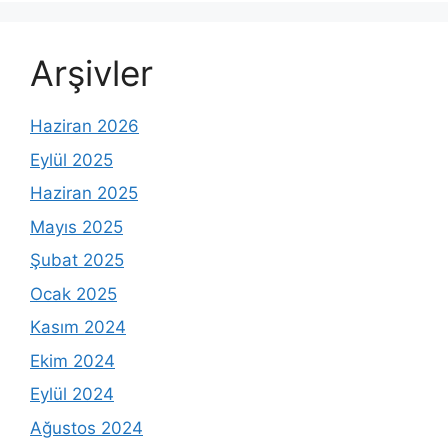
Arşivler
Haziran 2026
Eylül 2025
Haziran 2025
Mayıs 2025
Şubat 2025
Ocak 2025
Kasım 2024
Ekim 2024
Eylül 2024
Ağustos 2024