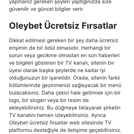
yapmanız gereken şeyleri yaptığınızda size
güvenilir ve güncel bilgiler verir.
Oleybet Ücretsiz Fırsatlar
Dikkat edilmesi gereken bir şey daha ücretsiz
erişimin de bir ödül olmasıdır. Herhangi bir
sorun veya gecikme olmadan en son haberleri
ve bilgileri gösteren bir TV kanalı, sitenin bir
üyesi olarak başka şeylerde ne kadar iyi
olduğunuzun bir işaretidir. Orada, sitenin farklı
bölümlerinde gezinmenizi sağlayacak bir menü
bulacaksınız. Daha çekici hale getirmek için bir
logo, bir slogan veya bir resim de
ekleyebilirsiniz. Bu düğmeye tıklayarak şirketin
TV kanalını hemen izleyebilirsiniz. Ayrıca
Oleybet ücretsiz fırsatlar
web sitesinde TV
platformu desteğiyle de iletişime geçebilirsiniz.