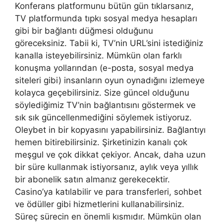
Konferans platformunu bütün gün tıklarsanız,
TV platformunda tıpkı sosyal medya hesapları
gibi bir bağlantı düğmesi olduğunu
göreceksiniz. Tabii ki, TV’nin URL’sini istediğiniz
kanalla isteyebilirsiniz. Mümkün olan farklı
konuşma yollarından (e-posta, sosyal medya
siteleri gibi) insanların oyun oynadığını izlemeye
kolayca geçebilirsiniz. Size güncel olduğunu
söylediğimiz TV’nin bağlantısını göstermek ve
sık sık güncellenmediğini söylemek istiyoruz.
Oleybet in bir kopyasını yapabilirsiniz. Bağlantıyı
hemen bitirebilirsiniz. Şirketinizin kanalı çok
meşgul ve çok dikkat çekiyor. Ancak, daha uzun
bir süre kullanmak istiyorsanız, aylık veya yıllık
bir abonelik satın almanız gerekecektir.
Casino’ya katılabilir ve para transferleri, sohbet
ve ödüller gibi hizmetlerini kullanabilirsiniz.
Süreç sürecin en önemli kısmıdır. Mümkün olan