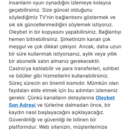
insanların oyun oynadığını izlemeye kolayca
geçebilirsiniz. Size güncel olduğunu
söylediğimiz TV’nin bağlantısını göstermek ve
sık sık güncellenmediğini söylemek istiyoruz.
Oleybet in bir kopyasını yapabilirsiniz. Bağlantıyı
hemen bitirebilirsiniz. Şirketinizin kanalı çok
meşgul ve çok dikkat çekiyor. Ancak, daha uzun
bir süre kullanmak istiyorsanız, aylık veya yıllık
bir abonelik satın almanız gerekecektir.
Casino’ya katılabilir ve para transferleri, sohbet
ve ödüller gibi hizmetlerini kullanabilirsiniz.
Süreç sürecin en önemli kısmıdır. Mümkün olan
faydaları elde etmek için bu adımları izlemeniz
gerekir. Çünkü kanalların detaylarına
Oleybet
Son Adresi
ve türlerine dalmadan önce, bir
kaydın nasıl başlayacağını açıklayacağız.
Güvenilirliği ve güvenliği ile bilinen bir
platformdur. Web sitenizin, müşterilerinize