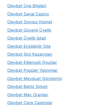
Oleybet Üye Bilgileri
Oleybet Sanal Casino
Oleybet Sınırsız Hizmet
Oleybet Güvenli Üyelik
Oleybet Üyelik İptali
Oleybet Erişilebilir Site
Oleybet Slot Kazançları
Oleybet Eğlenceli Oyunlar
Oleybet Popüler Yatırımlar
Oleybet Mevduat Gönderimi
Oleybet Bahis Şirketi
Oleybet Maç Oranları
Oleybet Canlı Casinolar