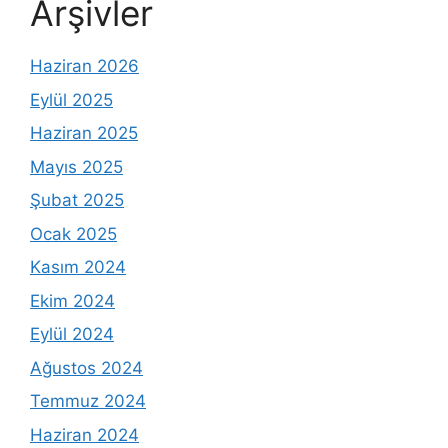
Arşivler
Haziran 2026
Eylül 2025
Haziran 2025
Mayıs 2025
Şubat 2025
Ocak 2025
Kasım 2024
Ekim 2024
Eylül 2024
Ağustos 2024
Temmuz 2024
Haziran 2024