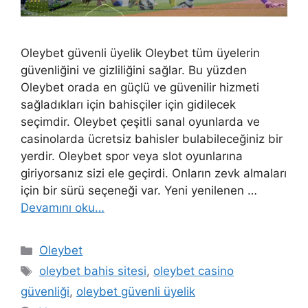
Oleybet güvenli üyelik Oleybet tüm üyelerin
güvenliğini ve gizliliğini sağlar. Bu yüzden
Oleybet orada en güçlü ve güvenilir hizmeti
sağladıkları için bahisçiler için gidilecek
seçimdir. Oleybet çeşitli sanal oyunlarda ve
casinolarda ücretsiz bahisler bulabileceğiniz bir
yerdir. Oleybet spor veya slot oyunlarına
giriyorsanız sizi ele geçirdi. Onların zevk almaları
için bir sürü seçeneği var. Yeni yenilenen …
Devamını oku…
Kategoriler
Oleybet
Etiketler
oleybet bahis sitesi
,
oleybet casino
güvenliği
,
oleybet güvenli üyelik