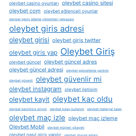
oleybet casino sitesi
oleybet casino oyunları
oleybet com
oleybet eğlenceli oyunlar
oleybet geniş ödeme yöntemleri yelpazesi
oleybet giris adresi
oleybet girisi
oleybet giris twitter
Oleybet Giriş
oleybet giris yap
oleybet güncel adres
oleybet güncel
oleybet güncel adresi
oleybet güncelleme yardımı
oleybet güvenlir mi
oleybet güvenli
oleybet instagram
oleybet i̇letişim
oleybet kaç oldu
oleybet kayit
oleybet kesintisiz erişim
oleybet kolay kullanım
oleybet materyal talep
oleybet maç izle
oleybet maç izleme
Oleybet Mobil
oleybet müşteri şikayeti
oleybet nasıl giriş yapılır
oleybet oturum adresi