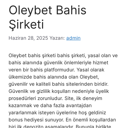
Oleybet Bahis
Şirketi
Haziran 28, 2025
Yazarı:
admin
Oleybet bahis şirketi bahis şirketi, yasal olan ve
bahis alanında güvenlik önlemleriyle hizmet
veren bir bahis platformudur. Yasal olarak
ülkemizde bahis alanında olan Oleybet,
güvenilir ve kaliteli bahis sitelerinden biridir.
Güvenlik ve gizlilik koşulları nedeniyle üyelik
prosedürleri zorunludur. Site, ilk deneyim
kazanmak ve daha fazla avantajdan
yararlanmak isteyen üyelerine hoş geldiniz
bonus hediyesi sunuyor. En önemli koşullardan
biri ilk depozito aşamalarıdır. Bununla birlikte,