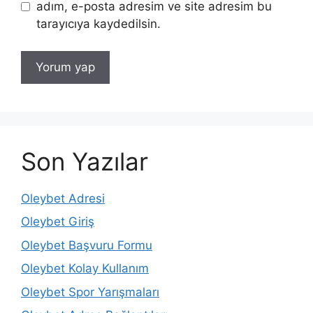
adım, e-posta adresim ve site adresim bu
tarayıcıya kaydedilsin.
Son Yazılar
Oleybet Adresi
Oleybet Giriş
Oleybet Başvuru Formu
Oleybet Kolay Kullanım
Oleybet Spor Yarışmaları