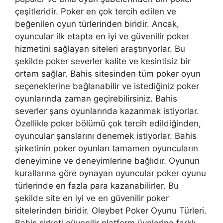
çeşitleridir. Poker en çok tercih edilen ve
beğenilen oyun türlerinden biridir. Ancak,
oyuncular ilk etapta en iyi ve güvenilir poker
hizmetini sağlayan siteleri araştırıyorlar. Bu
şekilde poker severler kalite ve kesintisiz bir
ortam sağlar. Bahis sitesinden tüm poker oyun
seçeneklerine bağlanabilir ve istediğiniz poker
oyunlarında zaman geçirebilirsiniz. Bahis
severler şans oyunlarında kazanmak istiyorlar.
Özellikle poker bölümü çok tercih edildiğinden,
oyuncular şanslarını denemek istiyorlar. Bahis
şirketinin poker oyunları tamamen oyuncuların
deneyimine ve deneyimlerine bağlıdır. Oyunun
kurallarına göre oynayan oyuncular poker oyunu
türlerinde en fazla para kazanabilirler. Bu
şekilde site en iyi ve en güvenilir poker
sitelerinden biridir. Oleybet Poker Oyunu Türleri.