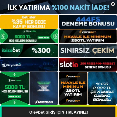
×
Oleybet GİRİŞ İÇİN TIKLAYINIZ!