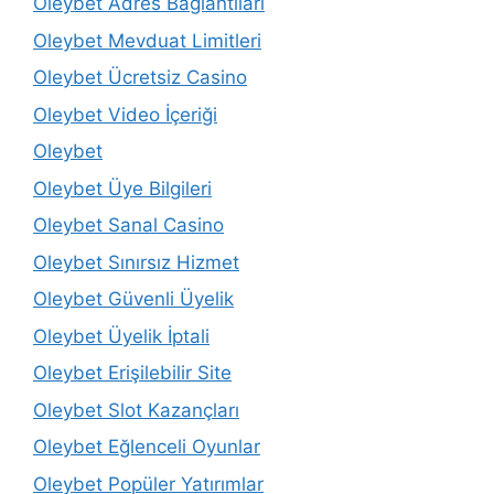
Oleybet Adres Bağlantıları
Oleybet Mevduat Limitleri
Oleybet Ücretsiz Casino
Oleybet Video İçeriği
Oleybet
Oleybet Üye Bilgileri
Oleybet Sanal Casino
Oleybet Sınırsız Hizmet
Oleybet Güvenli Üyelik
Oleybet Üyelik İptali
Oleybet Erişilebilir Site
Oleybet Slot Kazançları
Oleybet Eğlenceli Oyunlar
Oleybet Popüler Yatırımlar