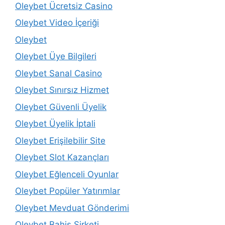
Oleybet Ücretsiz Casino
Oleybet Video İçeriği
Oleybet
Oleybet Üye Bilgileri
Oleybet Sanal Casino
Oleybet Sınırsız Hizmet
Oleybet Güvenli Üyelik
Oleybet Üyelik İptali
Oleybet Erişilebilir Site
Oleybet Slot Kazançları
Oleybet Eğlenceli Oyunlar
Oleybet Popüler Yatırımlar
Oleybet Mevduat Gönderimi
Oleybet Bahis Şirketi