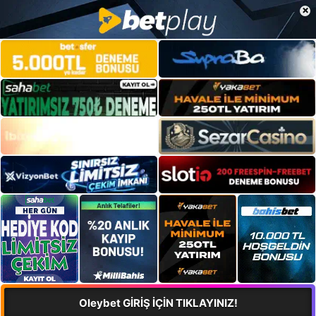
×
Oleybet GİRİŞ İÇİN TIKLAYINIZ!