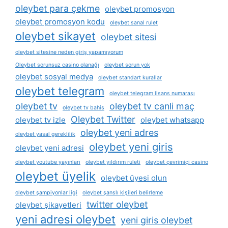
oleybet para çekme
oleybet promosyon
oleybet promosyon kodu
oleybet sanal rulet
oleybet sikayet
oleybet sitesi
oleybet sitesine neden giriş yapamıyorum
Oleybet sorunsuz casino olanağı
oleybet sorun yok
oleybet sosyal medya
oleybet standart kurallar
oleybet telegram
oleybet telegram lisans numarası
oleybet tv
oleybet tv canli maç
oleybet tv bahis
Oleybet Twitter
oleybet tv izle
oleybet whatsapp
oleybet yeni adres
oleybet yasal gereklilik
oleybet yeni giris
oleybet yeni adresi
oleybet youtube yayınları
oleybet yıldırım ruleti
oleybet çevrimiçi casino
oleybet üyelik
oleybet üyesi olun
oleybet şampiyonlar ligi
oleybet şanslı kişileri belirleme
twitter oleybet
oleybet şikayetleri
yeni adresi oleybet
yeni giris oleybet