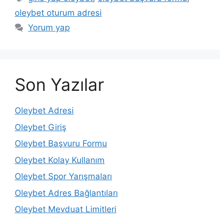
oleybet oturum adresi
Yorum yap
Son Yazılar
Oleybet Adresi
Oleybet Giriş
Oleybet Başvuru Formu
Oleybet Kolay Kullanım
Oleybet Spor Yarışmaları
Oleybet Adres Bağlantıları
Oleybet Mevduat Limitleri