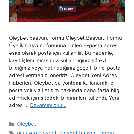
Oleybet başvuru formu Oleybet Başvuru Formu
Üyelik başvuru formuna girilen e-posta adresi
esas olarak posta için kullanılır. Bu nedenle,
kayıt işlemi sırasında kullandığınız şifreyi
bildiğiniz veya hatırladığınız geçerli bir e-posta
adresi vermenizi öneririz. Oleybet Yeni Adres
Haberleri. Oleybet bu yöntemi kullanarak, e-
posta yoluyla iletişim hakkında daha fazla bilgi
edinmek için sitedeki bildirimleri kullandı. Yeni
adres …
Devamını oku…
Kategoriler
Oleybet
Etiketler
giris yap oleybet
,
oleybet başvuru formu
,