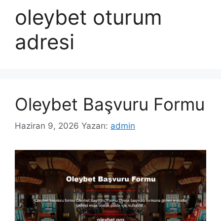
oleybet oturum
adresi
Oleybet Başvuru Formu
Haziran 9, 2026
Yazarı:
admin