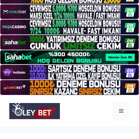
İçeriğe
atla
Menü