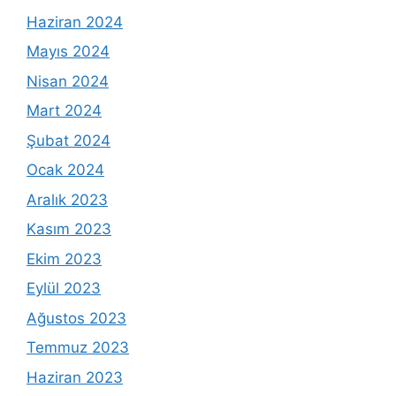
Haziran 2024
Mayıs 2024
Nisan 2024
Mart 2024
Şubat 2024
Ocak 2024
Aralık 2023
Kasım 2023
Ekim 2023
Eylül 2023
Ağustos 2023
Temmuz 2023
Haziran 2023