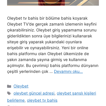
Oleybet tv bahis bir bölüme bahis koyarak
Oleybet TV’de gerçek zamanlı izlemenin keyfini
çıkarabilirsiniz. Oleybet giriş yapamama sorunu
giderildikten sonra üye bilgilerinizi kullanarak
siteye giriş yaparak yukarıdaki oyunlara
erişebilir ve oynayabilirsiniz. Yeni bir online
bahis platformu olan Oleybet ülkemizde de
yakın zamanda yayına girmiş ve kullanıma
açılmıştır. Bu çevrimiçi bahis platformu dünyanın
çeşitli yerlerinden çok …
Devamını oku…
Kategoriler
Oleybet
Etiketler
oleybet güncel adresi
,
oleybet şanslı kişileri
belirleme
,
oleybet tv bahis