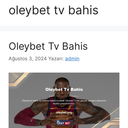
oleybet tv bahis
Oleybet Tv Bahis
Ağustos 3, 2024
Yazarı:
admin