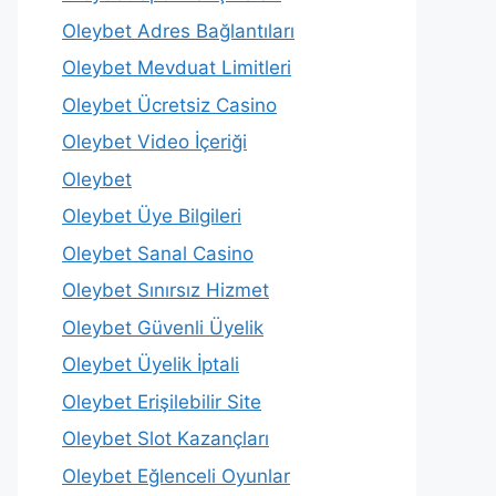
Oleybet Adres Bağlantıları
Oleybet Mevduat Limitleri
Oleybet Ücretsiz Casino
Oleybet Video İçeriği
Oleybet
Oleybet Üye Bilgileri
Oleybet Sanal Casino
Oleybet Sınırsız Hizmet
Oleybet Güvenli Üyelik
Oleybet Üyelik İptali
Oleybet Erişilebilir Site
Oleybet Slot Kazançları
Oleybet Eğlenceli Oyunlar