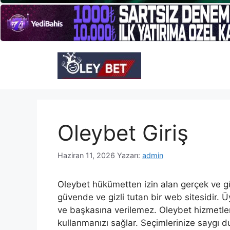
İçeriğe
atla
Oleybet Giriş
Haziran 11, 2026
Yazarı:
admin
Oleybet hükümetten izin alan gerçek ve güve
güvende ve gizli tutan bir web sitesidir. Üy
ve başkasına verilemez. Oleybet hizmetlerin
kullanmanızı sağlar. Seçimlerinize saygı duy