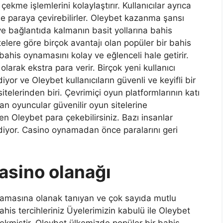
çekme işlemlerini kolaylaştırır. Kullanıcılar ayrıca
lde paraya çevirebilirler. Oleybet kazanma şansı
ve bağlantıda kalmanın basit yollarına bahis
elere göre birçok avantajı olan popüler bir bahis
na bahis oynamasını kolay ve eğlenceli hale getirir.
 olarak ekstra para verir. Birçok yeni kullanıcı
yor ve Oleybet kullanıcıların güvenli ve keyifli bir
itelerinden biri. Çevrimiçi oyun platformlarının katı
ılan oyuncular güvenilir oyun sitelerine
en Oleybet para çekebilirsiniz. Bazı insanlar
diyor. Casino oynamadan önce paralarını geri
asino olanağı
ynamasına olanak tanıyan ve çok sayıda mutlu
ahis tercihleriniz Üyelerimizin kabulü ile Oleybet