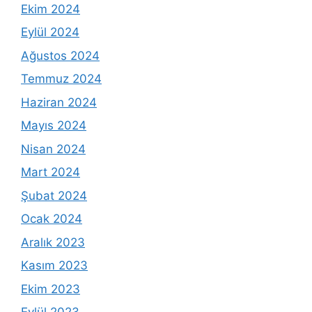
Ekim 2024
Eylül 2024
Ağustos 2024
Temmuz 2024
Haziran 2024
Mayıs 2024
Nisan 2024
Mart 2024
Şubat 2024
Ocak 2024
Aralık 2023
Kasım 2023
Ekim 2023