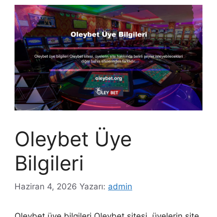
Oleybet Üye
Bilgileri
Haziran 4, 2026
Yazarı:
admin
Oleybet üye bilgileri Oleybet sitesi, üyelerin site