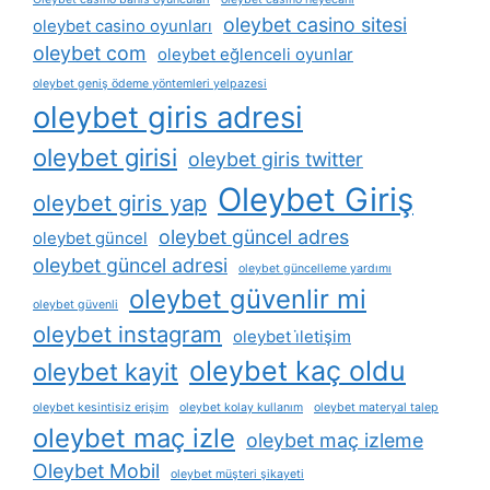
oleybet casino sitesi
oleybet casino oyunları
oleybet com
oleybet eğlenceli oyunlar
oleybet geniş ödeme yöntemleri yelpazesi
oleybet giris adresi
oleybet girisi
oleybet giris twitter
Oleybet Giriş
oleybet giris yap
oleybet güncel adres
oleybet güncel
oleybet güncel adresi
oleybet güncelleme yardımı
oleybet güvenlir mi
oleybet güvenli
oleybet instagram
oleybet i̇letişim
oleybet kaç oldu
oleybet kayit
oleybet kesintisiz erişim
oleybet kolay kullanım
oleybet materyal talep
oleybet maç izle
oleybet maç izleme
Oleybet Mobil
oleybet müşteri şikayeti