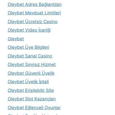
Oleybet Adres Bağlantıları
Oleybet Mevduat Limitleri
Oleybet Ücretsiz Casino
Oleybet Video İçeriği
Oleybet
Oleybet Üye Bilgileri
Oleybet Sanal Casino
Oleybet Sınırsız Hizmet
Oleybet Güvenli Üyelik
Oleybet Üyelik İptali
Oleybet Erişilebilir Site
Oleybet Slot Kazançları
Oleybet Eğlenceli Oyunlar