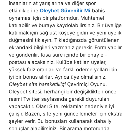
insanların at yarışlarına ve diğer spor
etkinliklerine
Oleybet Güvenilir Mi
bahis
oynaması için bir platformdur. Muhtemel
katılabilir ve buraya kaydolabilirsiniz. Bir üyeliğe
katılmak için sağ üst köşeye gidin ve yeni üyelik
düğmesini tıklayın. Tıkladığınızda görüntülenen
ekrandaki bilgileri yazmanız gerekir. Form yapılır
ve gönderilir. Kısa süre içinde bir onay e -
postası alacaksınız. Kulübe katılan üyeler,
yüksek faiz oranları ve farklı ödeme yolları için
iyi bir bonus alırlar. Ayrıca üye olmalısınız.
Oleybet site hareketliliği
Çevrimiçi Oyunu.
Oleybet sitesi, herhangi bir değişiklikten önce
resmi Twitter sayfasında gerekli duyuruları
yapacaktır. Olası Site, reklamlar nedeniyle iyi
çalışır. Bazen, site yeni güncellemeler için ekstra
şeyler verir. Bu bonusları kullanarak daha iyi
sonuçlar alabilirsiniz. Bir arama motorunda