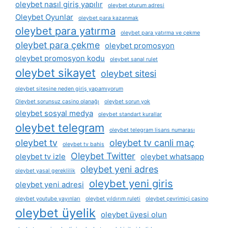
oleybet nasıl giriş yapılır
oleybet oturum adresi
Oleybet Oyunlar
oleybet para kazanmak
oleybet para yatırma
oleybet para yatırma ve çekme
oleybet para çekme
oleybet promosyon
oleybet promosyon kodu
oleybet sanal rulet
oleybet sikayet
oleybet sitesi
oleybet sitesine neden giriş yapamıyorum
Oleybet sorunsuz casino olanağı
oleybet sorun yok
oleybet sosyal medya
oleybet standart kurallar
oleybet telegram
oleybet telegram lisans numarası
oleybet tv
oleybet tv canli maç
oleybet tv bahis
Oleybet Twitter
oleybet tv izle
oleybet whatsapp
oleybet yeni adres
oleybet yasal gereklilik
oleybet yeni giris
oleybet yeni adresi
oleybet youtube yayınları
oleybet yıldırım ruleti
oleybet çevrimiçi casino
oleybet üyelik
oleybet üyesi olun