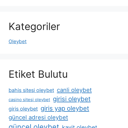
Kategoriler
Oleybet
Etiket Bulutu
canli oleybet
bahis sitesi oleybet
girisi oleybet
casino sitesi oleybet
giris yap oleybet
giris oleybet
güncel adresi oleybet
güncel oleybet
kayit oleybet