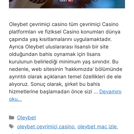
Oleybet çevrimiçi casino tüm çevrimiçi Casino
platformları ve fiziksel Casino konumları dünya
çapında yaş kısıtlamalarını uygulamaktadır.
Ayrıca Oleybet uluslararası lisanslı bir site
olduğundan bahis oynamak için lisans
kurulunun belirlediği minimum yaş sınırıdır. Bu
nedenle, web sitesinin ‘hakkımızda’ bölümünde
ayrıntılı olarak açıklanan temel özellikleri de ele
alıyoruz. Sonuç olarak, şirket bu bahis
hizmetlerine başlamadan önce sizi …
Devamını
oku…
Kategoriler
Oleybet
Etiketler
oleybet çevrimiçi casino
,
oleybet maç izle
,