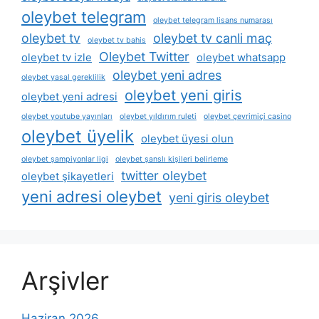
oleybet telegram
oleybet telegram lisans numarası
oleybet tv
oleybet tv canli maç
oleybet tv bahis
Oleybet Twitter
oleybet tv izle
oleybet whatsapp
oleybet yeni adres
oleybet yasal gereklilik
oleybet yeni giris
oleybet yeni adresi
oleybet youtube yayınları
oleybet yıldırım ruleti
oleybet çevrimiçi casino
oleybet üyelik
oleybet üyesi olun
oleybet şampiyonlar ligi
oleybet şanslı kişileri belirleme
twitter oleybet
oleybet şikayetleri
yeni adresi oleybet
yeni giris oleybet
Arşivler
Haziran 2026