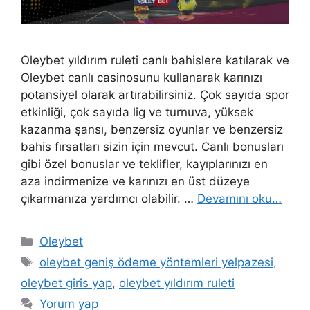
Oleybet yıldırım ruleti canlı bahislere katılarak ve
Oleybet canlı casinosunu kullanarak karınızı
potansiyel olarak artırabilirsiniz. Çok sayıda spor
etkinliği, çok sayıda lig ve turnuva, yüksek
kazanma şansı, benzersiz oyunlar ve benzersiz
bahis fırsatları sizin için mevcut. Canlı bonusları
gibi özel bonuslar ve teklifler, kayıplarınızı en
aza indirmenize ve karınızı en üst düzeye
çıkarmanıza yardımcı olabilir. …
Devamını oku…
Kategoriler
Oleybet
Etiketler
oleybet geniş ödeme yöntemleri yelpazesi
,
oleybet giris yap
,
oleybet yıldırım ruleti
Yorum yap