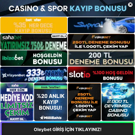
×
Oleybet GİRİŞ İÇİN TIKLAYINIZ!