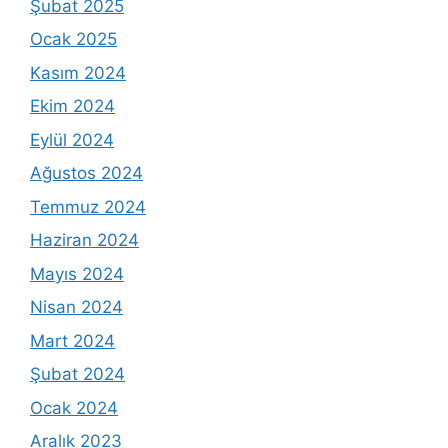
Şubat 2025
Ocak 2025
Kasım 2024
Ekim 2024
Eylül 2024
Ağustos 2024
Temmuz 2024
Haziran 2024
Mayıs 2024
Nisan 2024
Mart 2024
Şubat 2024
Ocak 2024
Aralık 2023