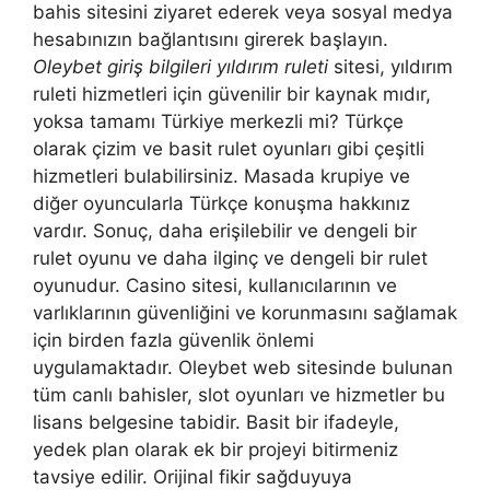
bahis sitesini ziyaret ederek veya sosyal medya
hesabınızın bağlantısını girerek başlayın.
Oleybet giriş bilgileri yıldırım ruleti
sitesi, yıldırım
ruleti hizmetleri için güvenilir bir kaynak mıdır,
yoksa tamamı Türkiye merkezli mi? Türkçe
olarak çizim ve basit rulet oyunları gibi çeşitli
hizmetleri bulabilirsiniz. Masada krupiye ve
diğer oyuncularla Türkçe konuşma hakkınız
vardır. Sonuç, daha erişilebilir ve dengeli bir
rulet oyunu ve daha ilginç ve dengeli bir rulet
oyunudur. Casino sitesi, kullanıcılarının ve
varlıklarının güvenliğini ve korunmasını sağlamak
için birden fazla güvenlik önlemi
uygulamaktadır. Oleybet web sitesinde bulunan
tüm canlı bahisler, slot oyunları ve hizmetler bu
lisans belgesine tabidir. Basit bir ifadeyle,
yedek plan olarak ek bir projeyi bitirmeniz
tavsiye edilir. Orijinal fikir sağduyuya