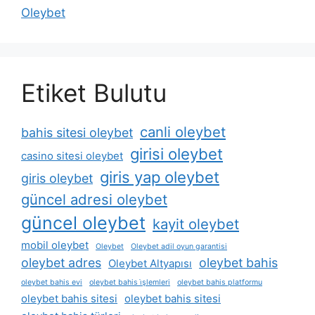
Oleybet
Etiket Bulutu
canli oleybet
bahis sitesi oleybet
girisi oleybet
casino sitesi oleybet
giris yap oleybet
giris oleybet
güncel adresi oleybet
güncel oleybet
kayit oleybet
mobil oleybet
Oleybet
Oleybet adil oyun garantisi
oleybet adres
oleybet bahis
Oleybet Altyapısı
oleybet bahis evi
oleybet bahis i̇şlemleri
oleybet bahis platformu
oleybet bahis sitesi
oleybet bahis sitesi