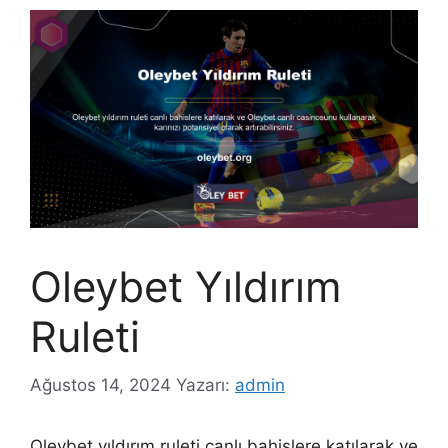
Oleybet Yıldırım
Ruleti
Ağustos 14, 2024
Yazarı:
admin
Oleybet yıldırım ruleti canlı bahislere katılarak ve