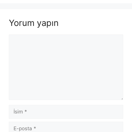
Yorum yapın
Yorum
İsim
E-