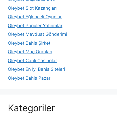
Oleybet Slot Kazançları
Oleybet Eğlenceli Oyunlar
Oleybet Popüler Yatırımlar
Oleybet Mevduat Gönderimi
Oleybet Bahis Şirketi
Oleybet Maç Oranları
Oleybet Canlı Casinolar
Oleybet En İyi Bahis Siteleri
Oleybet Bahis Pazarı
Kategoriler