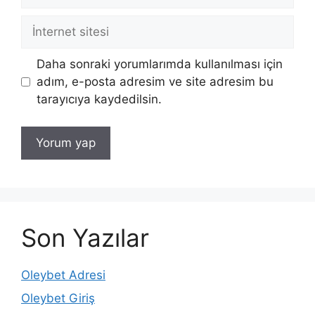
posta
İnternet
sitesi
Daha sonraki yorumlarımda kullanılması için
adım, e-posta adresim ve site adresim bu
tarayıcıya kaydedilsin.
Son Yazılar
Oleybet Adresi
Oleybet Giriş