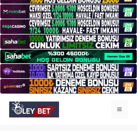
İçeriğe
atla
Menü