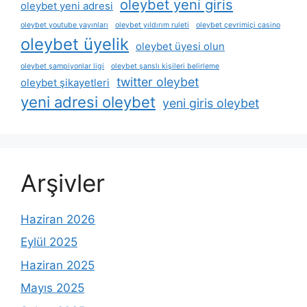
oleybet yeni giris
oleybet yeni adresi
oleybet youtube yayınları
oleybet yıldırım ruleti
oleybet çevrimiçi casino
oleybet üyelik
oleybet üyesi olun
oleybet şampiyonlar ligi
oleybet şanslı kişileri belirleme
twitter oleybet
oleybet şikayetleri
yeni adresi oleybet
yeni giris oleybet
Arşivler
Haziran 2026
Eylül 2025
Haziran 2025
Mayıs 2025