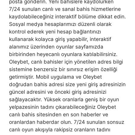
posta gönderin. Yeni bahislere kaydolurken
7/24 sunulan canlı ve sanal bahis hizmetlerine
kaydolabileceğiniz interaktif bölüme dikkat edin.
Sosyal medya hesaplarımızı düzenli olarak
kontrol ederek yeni hesap bağlantınızı
kullanarak kolayca giriş yapabilir, interaktif
alanımız üzerinden oyunlar sayfamızda
birbirinden heyecanlı oyunlara katılabilirsiniz.
Oleybet, canlı bahisler için yönetilen adres bilgi
sistemine benzersiz bir sınırsız erişim özelliği
getirmiştir. Mobil uygulama ve Oleybet
doğrudan bahis adresi size yeni giriş adresinizin
güncel adresini ve önceki giriş adresinizi
sağlayacaktır. Yüksek oranlarla geniş bir oyun
yelpazesinin tadını çıkarabileceğiniz Oleybet
canlı bahis sitesinden en son haberler ve
oranlardan haberdar olun. 7/24 sunulan sonsuz
canlı oyun akışıyla rakipsiz oranların tadını