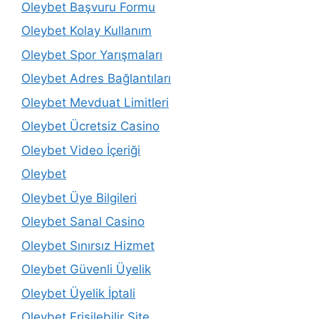
Oleybet Başvuru Formu
Oleybet Kolay Kullanım
Oleybet Spor Yarışmaları
Oleybet Adres Bağlantıları
Oleybet Mevduat Limitleri
Oleybet Ücretsiz Casino
Oleybet Video İçeriği
Oleybet
Oleybet Üye Bilgileri
Oleybet Sanal Casino
Oleybet Sınırsız Hizmet
Oleybet Güvenli Üyelik
Oleybet Üyelik İptali
Oleybet Erişilebilir Site