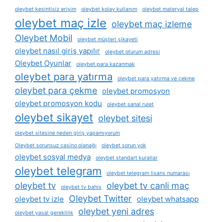
oleybet kesintisiz erişim
oleybet kolay kullanım
oleybet materyal talep
oleybet maç izle
oleybet maç izleme
Oleybet Mobil
oleybet müşteri şikayeti
oleybet nasıl giriş yapılır
oleybet oturum adresi
Oleybet Oyunlar
oleybet para kazanmak
oleybet para yatırma
oleybet para yatırma ve çekme
oleybet para çekme
oleybet promosyon
oleybet promosyon kodu
oleybet sanal rulet
oleybet sikayet
oleybet sitesi
oleybet sitesine neden giriş yapamıyorum
Oleybet sorunsuz casino olanağı
oleybet sorun yok
oleybet sosyal medya
oleybet standart kurallar
oleybet telegram
oleybet telegram lisans numarası
oleybet tv
oleybet tv canli maç
oleybet tv bahis
Oleybet Twitter
oleybet tv izle
oleybet whatsapp
oleybet yeni adres
oleybet yasal gereklilik