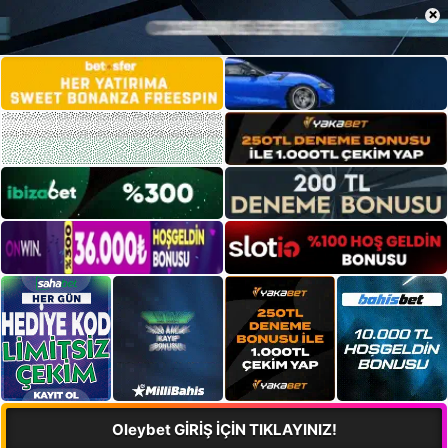
×
Oleybet GİRİŞ İÇİN TIKLAYINIZ!