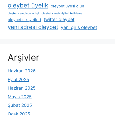
oleybet üyelik
oleybet üyesi olun
oleybet şampiyonlar ligi
oleybet şanslı kişileri belirleme
twitter oleybet
oleybet şikayetleri
yeni adresi oleybet
yeni giris oleybet
Arşivler
Haziran 2026
Eylül 2025
Haziran 2025
Mayıs 2025
Şubat 2025
Ocak 2025