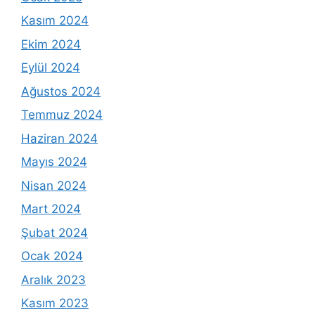
Kasım 2024
Ekim 2024
Eylül 2024
Ağustos 2024
Temmuz 2024
Haziran 2024
Mayıs 2024
Nisan 2024
Mart 2024
Şubat 2024
Ocak 2024
Aralık 2023
Kasım 2023