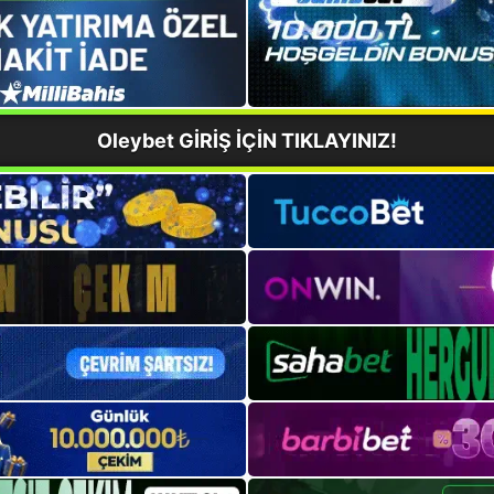
Oleybet GİRİŞ İÇİN TIKLAYINIZ!