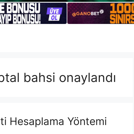
ptal bahsi onaylandı
eti Hesaplama Yöntemi