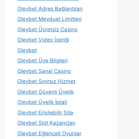
Oleybet Adres Bağlantıları
Oleybet Mevduat Limitleri
Oleybet Ücretsiz Casino
Oleybet Video İçeriği
Oleybet
Oleybet Üye Bilgileri
Oleybet Sanal Casino
Oleybet Sınırsız Hizmet
Oleybet Güvenli Üyelik
Oleybet Üyelik İptali
Oleybet Erişilebilir Site
Oleybet Slot Kazançları
Oleybet Eğlenceli Oyunlar