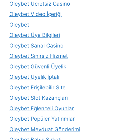
Oleybet Ücretsiz Casino
Oleybet Video İçeriği
Oleybet
Oleybet Üye Bilgileri
Oleybet Sanal Casino
Oleybet Sınırsız Hizmet
Oleybet Güvenli Üyelik
Oleybet Üyelik İptali
Oleybet Erişilebilir Site
Oleybet Slot Kazançları
Oleybet Eğlenceli Oyunlar
Oleybet Popüler Yatırımlar
Oleybet Mevduat Gönderimi
Oleybet Bahis Şirketi