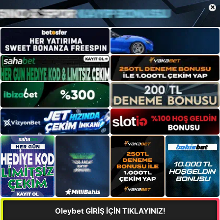
×
Oleybet GİRİŞ İÇİN TIKLAYINIZ!