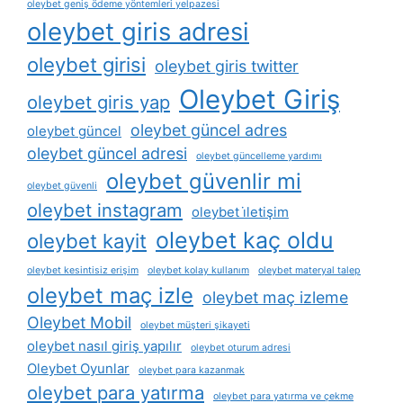
oleybet geniş ödeme yöntemleri yelpazesi
oleybet giris adresi
oleybet girisi
oleybet giris twitter
Oleybet Giriş
oleybet giris yap
oleybet güncel adres
oleybet güncel
oleybet güncel adresi
oleybet güncelleme yardımı
oleybet güvenlir mi
oleybet güvenli
oleybet instagram
oleybet i̇letişim
oleybet kaç oldu
oleybet kayit
oleybet kesintisiz erişim
oleybet kolay kullanım
oleybet materyal talep
oleybet maç izle
oleybet maç izleme
Oleybet Mobil
oleybet müşteri şikayeti
oleybet nasıl giriş yapılır
oleybet oturum adresi
Oleybet Oyunlar
oleybet para kazanmak
oleybet para yatırma
oleybet para yatırma ve çekme