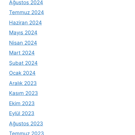
Ağustos 2024
Temmuz 2024
Haziran 2024
Mayıs 2024
Nisan 2024
Mart 2024
Şubat 2024
Ocak 2024
Aralık 2023
Kasım 2023
Ekim 2023
Eylül 2023
Ağustos 2023
Temmuz 2023