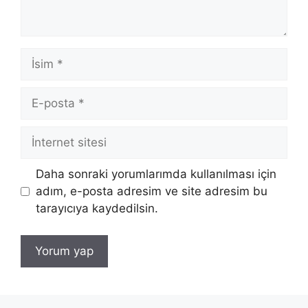
İsim
E-
posta
İnternet
sitesi
Daha sonraki yorumlarımda kullanılması için
adım, e-posta adresim ve site adresim bu
tarayıcıya kaydedilsin.