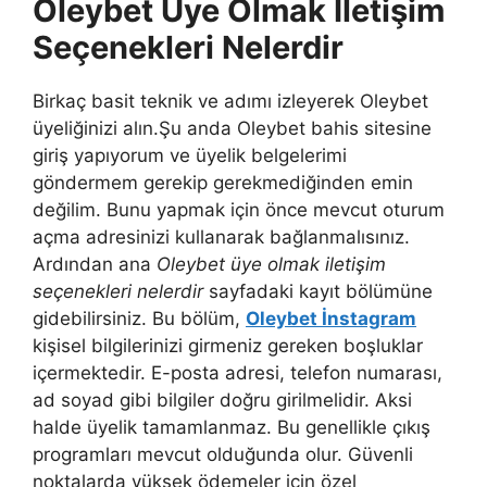
Oleybet Üye Olmak Iletişim
Seçenekleri Nelerdir
Birkaç basit teknik ve adımı izleyerek Oleybet
üyeliğinizi alın.Şu anda Oleybet bahis sitesine
giriş yapıyorum ve üyelik belgelerimi
göndermem gerekip gerekmediğinden emin
değilim. Bunu yapmak için önce mevcut oturum
açma adresinizi kullanarak bağlanmalısınız.
Ardından ana
Oleybet üye olmak iletişim
seçenekleri nelerdir
sayfadaki kayıt bölümüne
gidebilirsiniz. Bu bölüm,
Oleybet İnstagram
kişisel bilgilerinizi girmeniz gereken boşluklar
içermektedir. E-posta adresi, telefon numarası,
ad soyad gibi bilgiler doğru girilmelidir. Aksi
halde üyelik tamamlanmaz. Bu genellikle çıkış
programları mevcut olduğunda olur. Güvenli
noktalarda yüksek ödemeler için özel