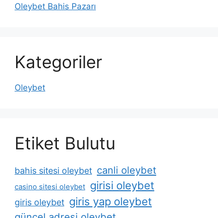
Oleybet Bahis Pazarı
Kategoriler
Oleybet
Etiket Bulutu
canli oleybet
bahis sitesi oleybet
girisi oleybet
casino sitesi oleybet
giris yap oleybet
giris oleybet
güncel adresi oleybet