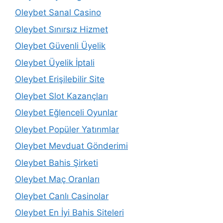
Oleybet Sanal Casino
Oleybet Sınırsız Hizmet
Oleybet Güvenli Üyelik
Oleybet Üyelik İptali
Oleybet Erişilebilir Site
Oleybet Slot Kazançları
Oleybet Eğlenceli Oyunlar
Oleybet Popüler Yatırımlar
Oleybet Mevduat Gönderimi
Oleybet Bahis Şirketi
Oleybet Maç Oranları
Oleybet Canlı Casinolar
Oleybet En İyi Bahis Siteleri