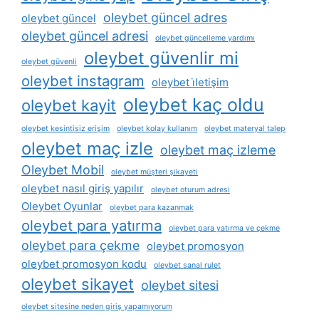
oleybet güncel adres
oleybet güncel
oleybet güncel adresi
oleybet güncelleme yardımı
oleybet güvenlir mi
oleybet güvenli
oleybet instagram
oleybet i̇letişim
oleybet kaç oldu
oleybet kayit
oleybet kesintisiz erişim
oleybet kolay kullanım
oleybet materyal talep
oleybet maç izle
oleybet maç izleme
Oleybet Mobil
oleybet müşteri şikayeti
oleybet nasıl giriş yapılır
oleybet oturum adresi
Oleybet Oyunlar
oleybet para kazanmak
oleybet para yatırma
oleybet para yatırma ve çekme
oleybet para çekme
oleybet promosyon
oleybet promosyon kodu
oleybet sanal rulet
oleybet sikayet
oleybet sitesi
oleybet sitesine neden giriş yapamıyorum