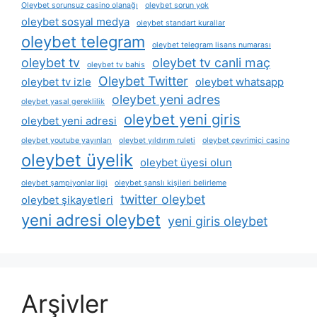
Oleybet sorunsuz casino olanağı
oleybet sorun yok
oleybet sosyal medya
oleybet standart kurallar
oleybet telegram
oleybet telegram lisans numarası
oleybet tv
oleybet tv canli maç
oleybet tv bahis
Oleybet Twitter
oleybet tv izle
oleybet whatsapp
oleybet yeni adres
oleybet yasal gereklilik
oleybet yeni giris
oleybet yeni adresi
oleybet youtube yayınları
oleybet yıldırım ruleti
oleybet çevrimiçi casino
oleybet üyelik
oleybet üyesi olun
oleybet şampiyonlar ligi
oleybet şanslı kişileri belirleme
twitter oleybet
oleybet şikayetleri
yeni adresi oleybet
yeni giris oleybet
Arşivler