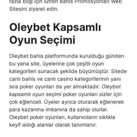
fazla bilgi için lütfen Bahis Promosyonları Web
Sitesini ziyaret edin.
Oleybet Kapsamlı
Oyun Seçimi
Oleybet bahis platformunda kurulduğu günden
bu yana site, üyelerine çok çeşitli oyun
kategorileri sunacak şekilde büyümüştür. Sitede
canlı bahis ve canlı casino kategorilerinin yanı
sıra poker oyunları da yer almaktadır.
Oleybet
kapsamlı oyun seçimi
poker oyunları sizler için
çok eğlenceli. Üyeler ayrıca oturarak eğlenerek
para kazanma imkanına da sahip olurlar.
Oleybet poker oyunları, kullanıcıların sıklıkla
keyif aldığı alanlar olarak tanımlanır.