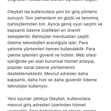
Oleybet ise kullanıcılara yeni bir giriş yöntemi
sunuyor. Son zamanların en güçlü ve tanınmış
bahisçilerinden biri. Ayrıca geniş oyun seçimi ve
kapsamlı ödeme özellikleri en önemli
sebeplerdir. Bahisçiler mevduatları çeşitli
ödeme teknolojileri aracılığıyla işler. Para
yatırma yöntemleri hemen kullanılabilir. Para
çekme işlemleri güvenli ve hızlıdır. Web sitesi
içeriğinde yer alan kurumsal hizmet anlayışı,
popüler sanal ödeme yöntemlerini
desteklemektedir. Mevcut adresler daha
kapsamlı, daha hızlı ve daha güvenilir ödeme
teknolojisi kullanıyor.
Yeni oyunlar çıktıkça Oleybet, kullanıcılara
mevcut giriş adresleri üzerinden hizmet
verecektir. Spor bahislerine ek olarak, casino