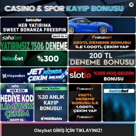
×
Oleybet GİRİŞ İÇİN TIKLAYINIZ!