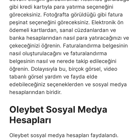
gibi kredi kartıyla para yatırma seçeneğini
göreceksiniz. Fotoğrafta görüldüğü gibi fatura
peşinat seçeneğini göreceksiniz. Elektronik ön
ödemeli kartlardan, sanal cüzdanlardan ve
banka hesaplarından nasıl para yatıracağınızı ve
çekeceğinizi öğrenin. Faturalandırma belgesinin
nasıl oluşturulacağını ve faturalandırma
belgesinin nasıl ve nerede takip edileceğini
öğrenin. Dolayısıyla bu, birçok görsel, video
tabanlı görsel yardım ve fayda elde
edebileceğiniz seçeneklerden ve sosyal medya
hesaplarından biridir.
Oleybet Sosyal Medya
Hesapları
Oleybet sosyal medya hesapları faydalandı.