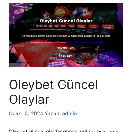
Oleybet Güncel
Olaylar
Ocak 13, 2024
Yazarı:
admin
Oleybet güncel olaylar güncel ünlü olayların ve