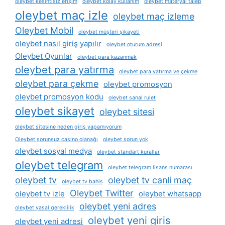
oleybet kesintisiz erişim
oleybet kolay kullanım
oleybet materyal talep
oleybet maç izle
oleybet maç izleme
Oleybet Mobil
oleybet müşteri şikayeti
oleybet nasıl giriş yapılır
oleybet oturum adresi
Oleybet Oyunlar
oleybet para kazanmak
oleybet para yatırma
oleybet para yatırma ve çekme
oleybet para çekme
oleybet promosyon
oleybet promosyon kodu
oleybet sanal rulet
oleybet sikayet
oleybet sitesi
oleybet sitesine neden giriş yapamıyorum
Oleybet sorunsuz casino olanağı
oleybet sorun yok
oleybet sosyal medya
oleybet standart kurallar
oleybet telegram
oleybet telegram lisans numarası
oleybet tv
oleybet tv canli maç
oleybet tv bahis
Oleybet Twitter
oleybet tv izle
oleybet whatsapp
oleybet yeni adres
oleybet yasal gereklilik
oleybet yeni giris
oleybet yeni adresi