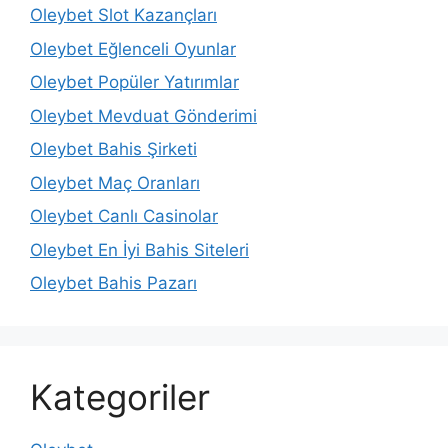
Oleybet Slot Kazançları
Oleybet Eğlenceli Oyunlar
Oleybet Popüler Yatırımlar
Oleybet Mevduat Gönderimi
Oleybet Bahis Şirketi
Oleybet Maç Oranları
Oleybet Canlı Casinolar
Oleybet En İyi Bahis Siteleri
Oleybet Bahis Pazarı
Kategoriler