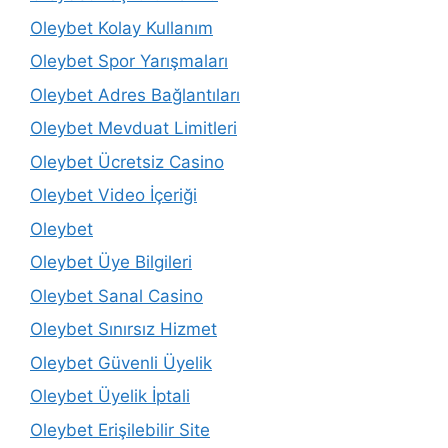
Oleybet Kolay Kullanım
Oleybet Spor Yarışmaları
Oleybet Adres Bağlantıları
Oleybet Mevduat Limitleri
Oleybet Ücretsiz Casino
Oleybet Video İçeriği
Oleybet
Oleybet Üye Bilgileri
Oleybet Sanal Casino
Oleybet Sınırsız Hizmet
Oleybet Güvenli Üyelik
Oleybet Üyelik İptali
Oleybet Erişilebilir Site