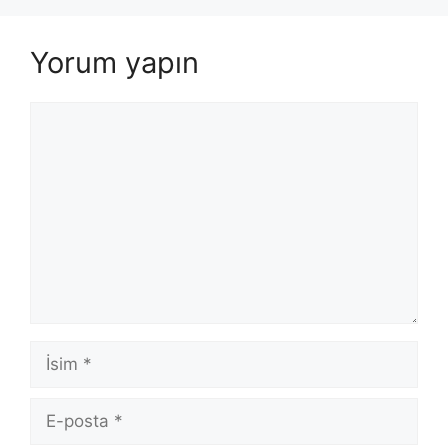
Yorum yapın
Yorum
İsim
E-
posta