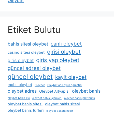
Oleybet
Etiket Bulutu
canli oleybet
bahis sitesi oleybet
girisi oleybet
casino sitesi oleybet
giris yap oleybet
giris oleybet
güncel adresi oleybet
güncel oleybet
kayit oleybet
mobil oleybet
Oleybet
Oleybet adil oyun garantisi
oleybet adres
oleybet bahis
Oleybet Altyapısı
oleybet bahis evi
oleybet bahis i̇şlemleri
oleybet bahis platformu
oleybet bahis sitesi
oleybet bahis sitesi
oleybet bahis türleri
oleybet bakara nedir