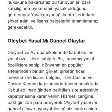
hukukuna bakarsanız bu tür oyunları para
karşılığında oynamanın yasak olduğunu
görürsünüz.Yasal dayanağı kontrol ederken
şirket adını ve lisans belgelerini tanımlamanız
gerekecektir.
Oleybet Yasal Mı Güncel Olaylar
Oleybet ve Avrupa ülkelerinde kabul edilen
yasal özelliklere sahiptir. Bu, tanınmış yasal
özelliklere sahip, dünyanın en popüler
sitelerinden biridir. Şirket, şirketin ticari
mevzuatı ve lisans belgesi, Türk Casino ve
Casino Kanunu kapsamında tanınmamaktadır.
Kabul edilmediğinden belirtilen site adresinin
kapatılmasına karar verilir. Hizmet içeriğine
baktığınızda para ödeyerek
Oleybet yasal mı
güncel olaylar
oynayabileceğiniz canlı casino