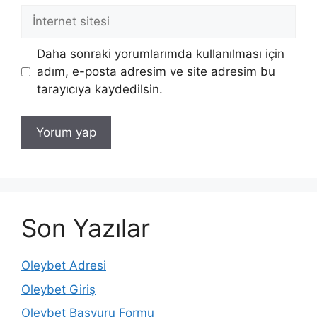
İnternet
sitesi
Daha sonraki yorumlarımda kullanılması için
adım, e-posta adresim ve site adresim bu
tarayıcıya kaydedilsin.
Son Yazılar
Oleybet Adresi
Oleybet Giriş
Oleybet Başvuru Formu