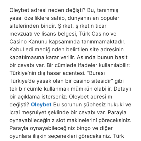
Oleybet adresi neden değişti? Bu, tanınmış
yasal özelliklere sahip, dünyanın en popüler
sitelerinden biridir. Şirket, şirketin ticari
mevzuatı ve lisans belgesi, Türk Casino ve
Casino Kanunu kapsamında tanınmamaktadır.
Kabul edilmediğinden belirtilen site adresinin
kapatılmasına karar verilir. Aslında bunun basit
bir cevabı var. Bir cümlede ifadeler kullanılabilir:
Türkiye’nin dış hasar acentesi. “Burası
Türkiye’de yasak olan bir casino sitesidir” gibi
tek bir cümle kullanmak mümkün olabilir. Detaylı
bir açıklama isterseniz: Oleybet adresi mi
değişti?
Oleybet
Bu sorunun şüphesiz hukuki ve
icrai meşruiyet şeklinde bir cevabı var. Parayla
oynayabileceğiniz slot makinelerini göreceksiniz.
Parayla oynayabileceğiniz bingo ve diğer
oyunlara ilişkin seçenekleri göreceksiniz. Türk