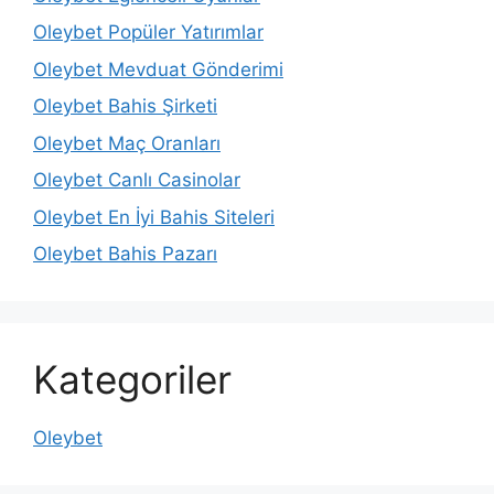
Oleybet Popüler Yatırımlar
Oleybet Mevduat Gönderimi
Oleybet Bahis Şirketi
Oleybet Maç Oranları
Oleybet Canlı Casinolar
Oleybet En İyi Bahis Siteleri
Oleybet Bahis Pazarı
Kategoriler
Oleybet