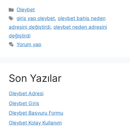
Kategoriler
Oleybet
Etiketler
giris yap oleybet
,
oleybet bahis neden
adresini değiştirdi
,
oleybet neden adresini
değiştirdi
Yorum yap
Son Yazılar
Oleybet Adresi
Oleybet Giriş
Oleybet Başvuru Formu
Oleybet Kolay Kullanım