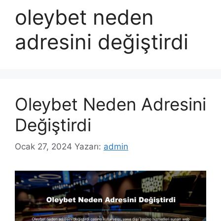
oleybet neden
adresini değiştirdi
Oleybet Neden Adresini
Değiştirdi
Ocak 27, 2024
Yazarı:
admin