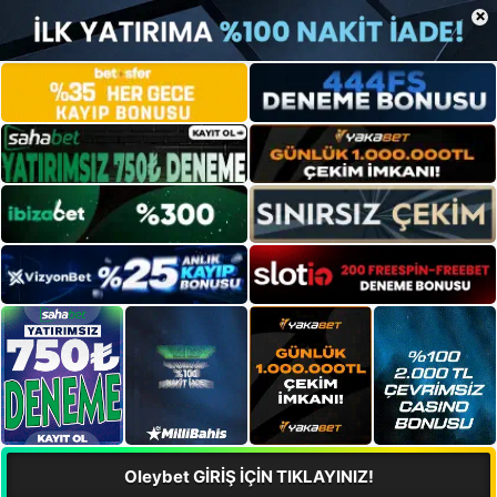
×
Oleybet GİRİŞ İÇİN TIKLAYINIZ!