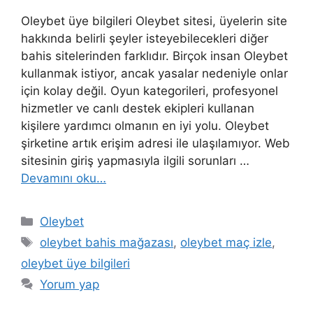
Oleybet üye bilgileri Oleybet sitesi, üyelerin site
hakkında belirli şeyler isteyebilecekleri diğer
bahis sitelerinden farklıdır. Birçok insan Oleybet
kullanmak istiyor, ancak yasalar nedeniyle onlar
için kolay değil. Oyun kategorileri, profesyonel
hizmetler ve canlı destek ekipleri kullanan
kişilere yardımcı olmanın en iyi yolu. Oleybet
şirketine artık erişim adresi ile ulaşılamıyor. Web
sitesinin giriş yapmasıyla ilgili sorunları …
Devamını oku…
Kategoriler
Oleybet
Etiketler
oleybet bahis mağazası
,
oleybet maç izle
,
oleybet üye bilgileri
Yorum yap