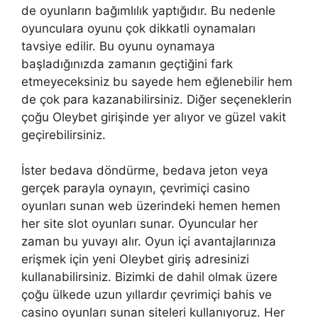
de oyunların bağımlılık yaptığıdır. Bu nedenle
oyunculara oyunu çok dikkatli oynamaları
tavsiye edilir. Bu oyunu oynamaya
başladığınızda zamanın geçtiğini fark
etmeyeceksiniz bu sayede hem eğlenebilir hem
de çok para kazanabilirsiniz. Diğer seçeneklerin
çoğu Oleybet girişinde yer alıyor ve güzel vakit
geçirebilirsiniz.
İster bedava döndürme, bedava jeton veya
gerçek parayla oynayın, çevrimiçi casino
oyunları sunan web üzerindeki hemen hemen
her site slot oyunları sunar. Oyuncular her
zaman bu yuvayı alır. Oyun içi avantajlarınıza
erişmek için yeni Oleybet giriş adresinizi
kullanabilirsiniz. Bizimki de dahil olmak üzere
çoğu ülkede uzun yıllardır çevrimiçi bahis ve
casino oyunları sunan siteleri kullanıyoruz. Her