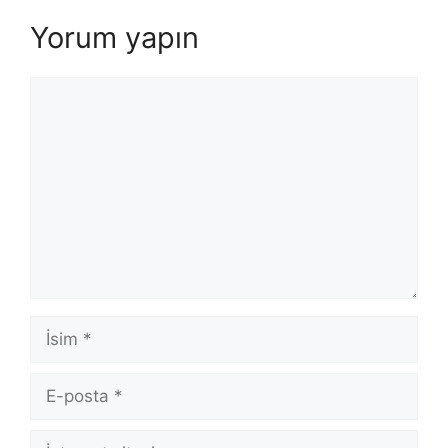
Yorum yapın
Yorum
İsim
E-
posta
İnternet