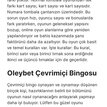
farkı yoktur. Normal tombala oyunundan tek
farkı kart sayısı, kart sayısı ve kart sayısıdır.
Numara tombala çantanızın üzerindedir. Bu
sorun oyun hızı, oyuncu sayısı ve bonuslarda
fark yaratırken, oyunun geleneksel yapısını
bozup, online oyun alanlarına göre yeniden
yapılandırıyor ve bahis kazanmada şans
faktörünü daha da azaltıyor. Bu oyun çok basit
ve temel kuralları var. İşte kurallar: Bu kural,
birinci satır veya birinci tırnak sona erdiğinde
ikinci ve üçüncü tırnaklar için de geçerlidir.
Oleybet Çevrimiçi Bingosu
Çevrimiçi bingo oynayan ve oynamayı düşünen
birçok kişi, hazırlıklarının belirli bir bölümünü
oyunun nasıl oynanacağını anlayarak yapmayı
daha iyi buluyor. Lütfen bu güzel oyunu