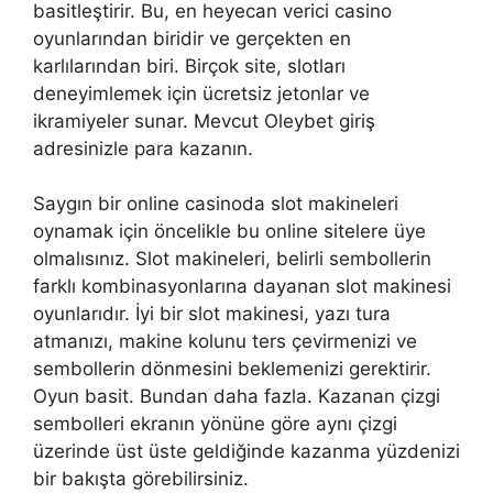
basitleştirir. Bu, en heyecan verici casino
oyunlarından biridir ve gerçekten en
karlılarından biri. Birçok site, slotları
deneyimlemek için ücretsiz jetonlar ve
ikramiyeler sunar. Mevcut Oleybet giriş
adresinizle para kazanın.
Saygın bir online casinoda slot makineleri
oynamak için öncelikle bu online sitelere üye
olmalısınız. Slot makineleri, belirli sembollerin
farklı kombinasyonlarına dayanan slot makinesi
oyunlarıdır. İyi bir slot makinesi, yazı tura
atmanızı, makine kolunu ters çevirmenizi ve
sembollerin dönmesini beklemenizi gerektirir.
Oyun basit. Bundan daha fazla. Kazanan çizgi
sembolleri ekranın yönüne göre aynı çizgi
üzerinde üst üste geldiğinde kazanma yüzdenizi
bir bakışta görebilirsiniz.