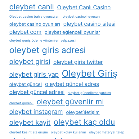
oleybet canli
Oleybet Canlı Casino
Oleybet casino bahis oyuncuları
oleybet casino heyecanı
oleybet casino sitesi
oleybet casino oyunları
oleybet com
oleybet eğlenceli oyunlar
oleybet geniş ödeme yöntemleri yelpazesi
oleybet giris adresi
oleybet girisi
oleybet giris twitter
Oleybet Giriş
oleybet giris yap
oleybet güncel adres
oleybet güncel
oleybet güncel adresi
oleybet güncelleme yardımı
oleybet güvenlir mi
oleybet güvenli
oleybet instagram
oleybet i̇letişim
oleybet kaç oldu
oleybet kayit
oleybet kesintisiz erişim
oleybet kolay kullanım
oleybet materyal talep