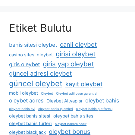
Etiket Bulutu
canli oleybet
bahis sitesi oleybet
girisi oleybet
casino sitesi oleybet
giris yap oleybet
giris oleybet
güncel adresi oleybet
güncel oleybet
kayit oleybet
mobil oleybet
Oleybet
Oleybet adil oyun garantisi
oleybet adres
oleybet bahis
Oleybet Altyapısı
oleybet bahis evi
oleybet bahis i̇şlemleri
oleybet bahis platformu
oleybet bahis sitesi
oleybet bahis sitesi
oleybet bahis türleri
oleybet bakara nedir
oleybet bonus
oleybet blackjack