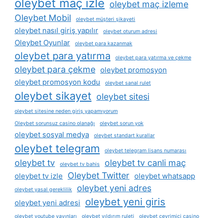
oleybet maç izle
oleybet maç izleme
Oleybet Mobil
oleybet müşteri şikayeti
oleybet nasıl giriş yapılır
oleybet oturum adresi
Oleybet Oyunlar
oleybet para kazanmak
oleybet para yatırma
oleybet para yatırma ve çekme
oleybet para çekme
oleybet promosyon
oleybet promosyon kodu
oleybet sanal rulet
oleybet sikayet
oleybet sitesi
oleybet sitesine neden giriş yapamıyorum
Oleybet sorunsuz casino olanağı
oleybet sorun yok
oleybet sosyal medya
oleybet standart kurallar
oleybet telegram
oleybet telegram lisans numarası
oleybet tv
oleybet tv canli maç
oleybet tv bahis
Oleybet Twitter
oleybet tv izle
oleybet whatsapp
oleybet yeni adres
oleybet yasal gereklilik
oleybet yeni giris
oleybet yeni adresi
oleybet youtube yayınları
oleybet yıldırım ruleti
oleybet çevrimiçi casino