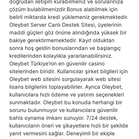
doğrudan iletişim kurabilmeniz ve sorularınıza
çözüm bulabilmenizdir.Bonus alabilmek için
belirli miktarda kredi yüklemeniz gerekmektedir.
Oleybet Server Canlı Destek Sitesi, üyelerinin
maddi güçleri göz önüne alındığında yüksek bir
bakiye gerektirmemektedir. Kayıt olduktan
sonra hoş geldin bonuslarından ve başlangıç ​​
kredilerinden kolaylıkla yararlanabilirsiniz.
Oleybet Türkiye’nin en güvenilir casino
sitelerinden biridir. Kullanıcılar şirket bilgileri için
Oleybet web sitesini sorgulayarak web sitesi
lisans bilgilerini toplayabilirler. Ayrıca Oleybet,
kullanıcılara hızlı ödeme ve yatırım seçenekleri
sunmaktadır. Oleybet bu konuda herhangi bir
sorunu bulunmuyor ve kullanıcılara güvenilir
bahis oynama imkanı sunuyor. 7/24 destek,
kullanıcıların öneri ve şikayetlere hızlı bir şekilde
yanıt vermesini sağlar. Deneyimli bir ekiple