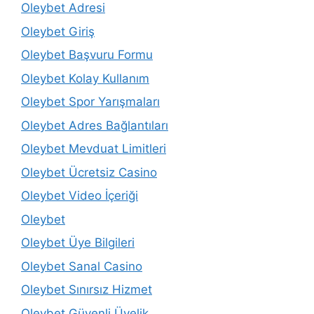
Oleybet Adresi
Oleybet Giriş
Oleybet Başvuru Formu
Oleybet Kolay Kullanım
Oleybet Spor Yarışmaları
Oleybet Adres Bağlantıları
Oleybet Mevduat Limitleri
Oleybet Ücretsiz Casino
Oleybet Video İçeriği
Oleybet
Oleybet Üye Bilgileri
Oleybet Sanal Casino
Oleybet Sınırsız Hizmet
Oleybet Güvenli Üyelik