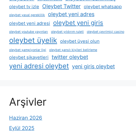
Oleybet Twitter
oleybet tv izle
oleybet whatsapp
oleybet yeni adres
oleybet yasal gereklilik
oleybet yeni giris
oleybet yeni adresi
oleybet youtube yayınları
oleybet yıldırım ruleti
oleybet çevrimiçi casino
oleybet üyelik
oleybet üyesi olun
oleybet şampiyonlar ligi
oleybet şanslı kişileri belirleme
twitter oleybet
oleybet şikayetleri
yeni adresi oleybet
yeni giris oleybet
Arşivler
Haziran 2026
Eylül 2025