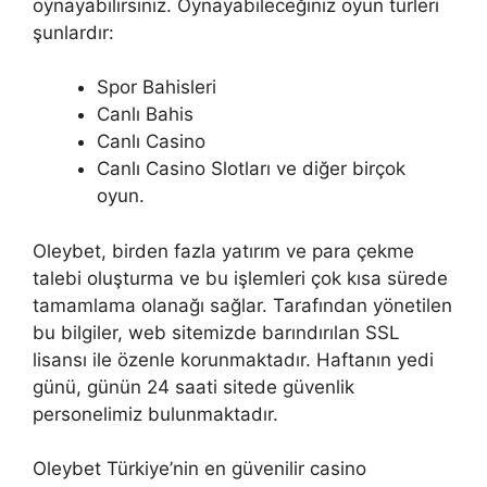
oynayabilirsiniz. Oynayabileceğiniz oyun türleri
şunlardır:
Spor Bahisleri
Canlı Bahis
Canlı Casino
Canlı Casino Slotları ve diğer birçok
oyun.
Oleybet, birden fazla yatırım ve para çekme
talebi oluşturma ve bu işlemleri çok kısa sürede
tamamlama olanağı sağlar. Tarafından yönetilen
bu bilgiler, web sitemizde barındırılan SSL
lisansı ile özenle korunmaktadır. Haftanın yedi
günü, günün 24 saati sitede güvenlik
personelimiz bulunmaktadır.
Oleybet Türkiye’nin en güvenilir casino