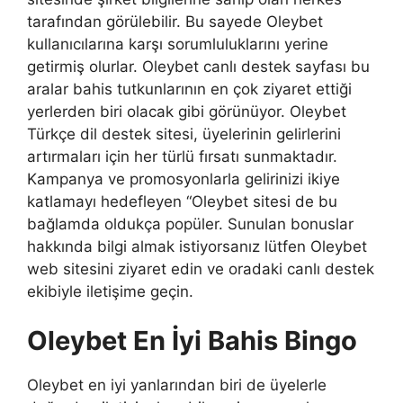
tarafından görülebilir. Bu sayede Oleybet
kullanıcılarına karşı sorumluluklarını yerine
getirmiş olurlar. Oleybet canlı destek sayfası bu
aralar bahis tutkunlarının en çok ziyaret ettiği
yerlerden biri olacak gibi görünüyor. Oleybet
Türkçe dil destek sitesi, üyelerinin gelirlerini
artırmaları için her türlü fırsatı sunmaktadır.
Kampanya ve promosyonlarla gelirinizi ikiye
katlamayı hedefleyen “Oleybet sitesi de bu
bağlamda oldukça popüler. Sunulan bonuslar
hakkında bilgi almak istiyorsanız lütfen Oleybet
web sitesini ziyaret edin ve oradaki canlı destek
ekibiyle iletişime geçin.
Oleybet En İyi Bahis Bingo
Oleybet en iyi yanlarından biri de üyelerle