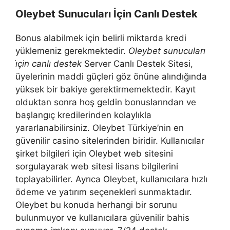
Oleybet Sunucuları İçin Canlı Destek
Bonus alabilmek için belirli miktarda kredi
yüklemeniz gerekmektedir.
Oleybet sunucuları
i̇çin canlı destek
Server Canlı Destek Sitesi,
üyelerinin maddi güçleri göz önüne alındığında
yüksek bir bakiye gerektirmemektedir. Kayıt
olduktan sonra hoş geldin bonuslarından ve
başlangıç ​​kredilerinden kolaylıkla
yararlanabilirsiniz. Oleybet Türkiye’nin en
güvenilir casino sitelerinden biridir. Kullanıcılar
şirket bilgileri için Oleybet web sitesini
sorgulayarak web sitesi lisans bilgilerini
toplayabilirler. Ayrıca Oleybet, kullanıcılara hızlı
ödeme ve yatırım seçenekleri sunmaktadır.
Oleybet bu konuda herhangi bir sorunu
bulunmuyor ve kullanıcılara güvenilir bahis