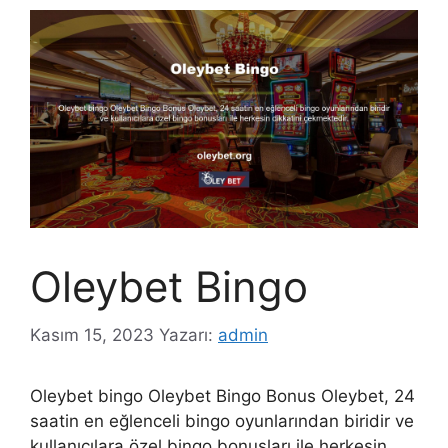
Oleybet Bingo
Kasım 15, 2023
Yazarı:
admin
Oleybet bingo Oleybet Bingo Bonus Oleybet, 24
saatin en eğlenceli bingo oyunlarından biridir ve
kullanıcılara özel bingo bonusları ile herkesin