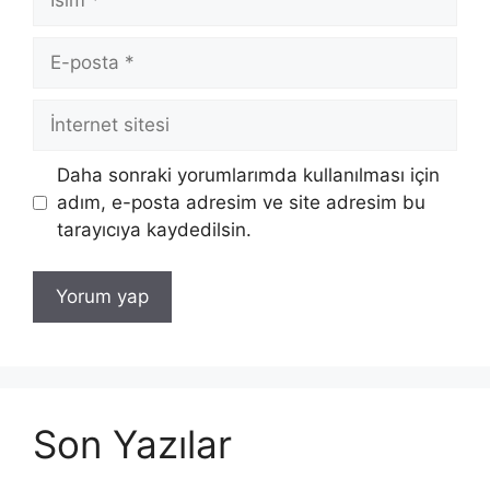
E-
posta
İnternet
sitesi
Daha sonraki yorumlarımda kullanılması için
adım, e-posta adresim ve site adresim bu
tarayıcıya kaydedilsin.
Son Yazılar