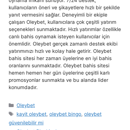
oynama imkanı sunuyor. 7/24 destek,
kullanıcıların öneri ve şikayetlere hızlı bir şekilde
yanıt vermesini sağlar. Deneyimli bir ekiple
çalışan Oleybet, kullanıcılara çok çeşitli yatırım
seçenekleri sunmaktadır. Hızlı yatırımlar özellikle
canlı bahis oynamak isteyen kullanıcılar için
önemlidir. Oleybet gerçek zamanlı destek ekibi
yatırımınızı hızlı ve kolay hale getirir. Oleybet
bahis sitesi her zaman üyelerine en iyi bahis
oranlarını sunmaktadır. Oleybet bahis sitesi
hemen hemen her gün üyelerine çeşitli karlı
promosyonlar sunmakta ve bu alanda lider
konumdadır.
Kategoriler
Oleybet
Etiketler
kayit oleybet
,
oleybet bingo
,
oleybet
güvenilebilir mi