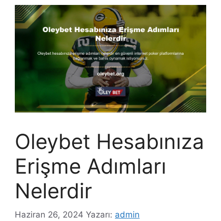
Oleybet Hesabınıza
Erişme Adımları
Nelerdir
Haziran 26, 2024
Yazarı:
admin