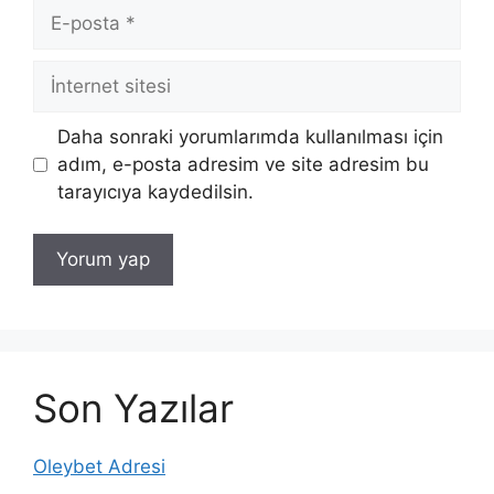
E-
posta
İnternet
sitesi
Daha sonraki yorumlarımda kullanılması için
adım, e-posta adresim ve site adresim bu
tarayıcıya kaydedilsin.
Son Yazılar
Oleybet Adresi