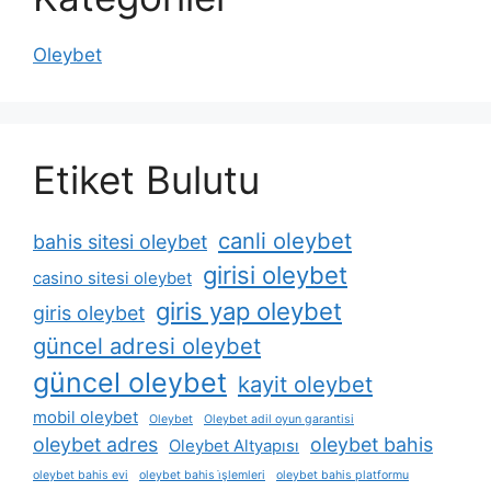
Oleybet
Etiket Bulutu
canli oleybet
bahis sitesi oleybet
girisi oleybet
casino sitesi oleybet
giris yap oleybet
giris oleybet
güncel adresi oleybet
güncel oleybet
kayit oleybet
mobil oleybet
Oleybet
Oleybet adil oyun garantisi
oleybet adres
oleybet bahis
Oleybet Altyapısı
oleybet bahis evi
oleybet bahis i̇şlemleri
oleybet bahis platformu