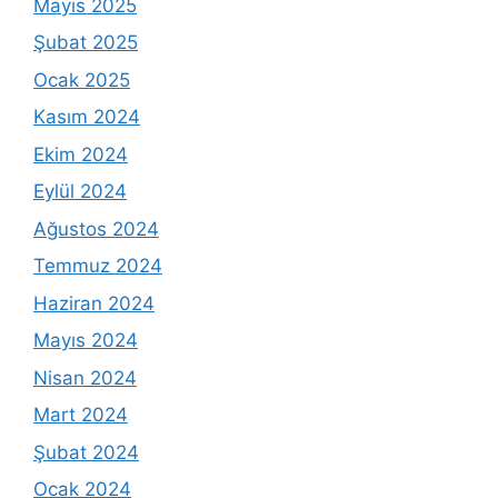
Mayıs 2025
Şubat 2025
Ocak 2025
Kasım 2024
Ekim 2024
Eylül 2024
Ağustos 2024
Temmuz 2024
Haziran 2024
Mayıs 2024
Nisan 2024
Mart 2024
Şubat 2024
Ocak 2024