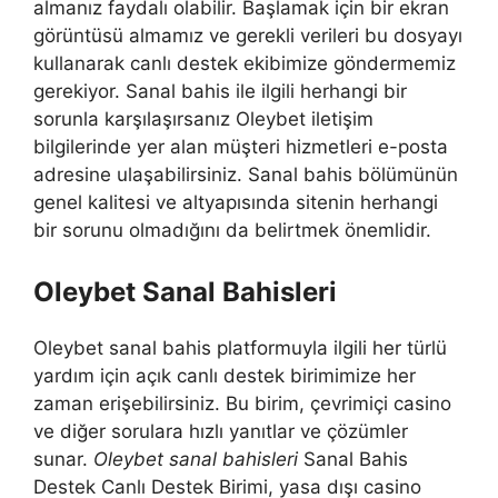
almanız faydalı olabilir. Başlamak için bir ekran
görüntüsü almamız ve gerekli verileri bu dosyayı
kullanarak canlı destek ekibimize göndermemiz
gerekiyor. Sanal bahis ile ilgili herhangi bir
sorunla karşılaşırsanız Oleybet iletişim
bilgilerinde yer alan müşteri hizmetleri e-posta
adresine ulaşabilirsiniz. Sanal bahis bölümünün
genel kalitesi ve altyapısında sitenin herhangi
bir sorunu olmadığını da belirtmek önemlidir.
Oleybet Sanal Bahisleri
Oleybet sanal bahis platformuyla ilgili her türlü
yardım için açık canlı destek birimimize her
zaman erişebilirsiniz. Bu birim, çevrimiçi casino
ve diğer sorulara hızlı yanıtlar ve çözümler
sunar.
Oleybet sanal bahisleri
Sanal Bahis
Destek Canlı Destek Birimi, yasa dışı casino