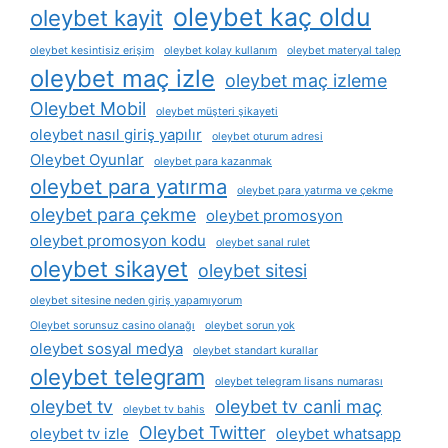
oleybet kaç oldu
oleybet kayit
oleybet kesintisiz erişim
oleybet kolay kullanım
oleybet materyal talep
oleybet maç izle
oleybet maç izleme
Oleybet Mobil
oleybet müşteri şikayeti
oleybet nasıl giriş yapılır
oleybet oturum adresi
Oleybet Oyunlar
oleybet para kazanmak
oleybet para yatırma
oleybet para yatırma ve çekme
oleybet para çekme
oleybet promosyon
oleybet promosyon kodu
oleybet sanal rulet
oleybet sikayet
oleybet sitesi
oleybet sitesine neden giriş yapamıyorum
Oleybet sorunsuz casino olanağı
oleybet sorun yok
oleybet sosyal medya
oleybet standart kurallar
oleybet telegram
oleybet telegram lisans numarası
oleybet tv
oleybet tv canli maç
oleybet tv bahis
Oleybet Twitter
oleybet tv izle
oleybet whatsapp