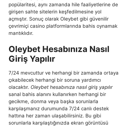
popülaritesi, aynı zamanda hile faaliyetlerine de
girişen sahte sitelerin keşfedilmesine yol
açmıştır. Sonuç olarak Oleybet gibi güvenilir
çevrimiçi casino platformlarında bahis oynamak
mantıklıdır.
Oleybet Hesabınıza Nasıl
Giriş Yapılır
7/24 mevcuttur ve herhangi bir zamanda ortaya
çıkabilecek herhangi bir soruna yardımcı
olacaktır.
Oleybet hesabınıza nasıl giriş yapılır
sanal bahis alanını kullanırken herhangi bir
gecikme, donma veya başka sorunlarla
karşılaşmanız durumunda 7/24 canlı destek
hattına her zaman ulaşabilirsiniz. Bu gibi
sorunlarla karşılaştığınızda ekran görüntüsü