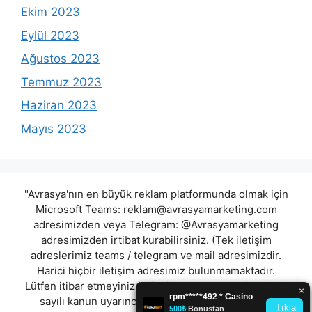
Ekim 2023
Eylül 2023
Ağustos 2023
Temmuz 2023
Haziran 2023
Mayıs 2023
"Avrasya'nın en büyük reklam platformunda olmak için
Microsoft Teams:
reklam@avrasyamarketing.com
adresimizden veya Telegram: @Avrasyamarketing
adresimizden irtibat kurabilirsiniz. (Tek iletişim
adreslerimiz teams / telegram ve mail adresimizdir.
Harici hiçbir iletişim adresimiz bulunmamaktadır.
Lütfen itibar etmeyiniz.) Türkiye yasalarına göre 7258
sayılı kanun uyarınca yasa dışı bahis oynamanın