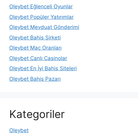
Oleybet Eğlenceli Oyunlar
Oleybet Popüler Yatırımlar
Oleybet Mevduat Gönderimi
Oleybet Bahis Şirketi
Oleybet Maç Oranları
Oleybet Canlı Casinolar
Oleybet En İyi Bahis Siteleri
Oleybet Bahis Pazarı
Kategoriler
Oleybet