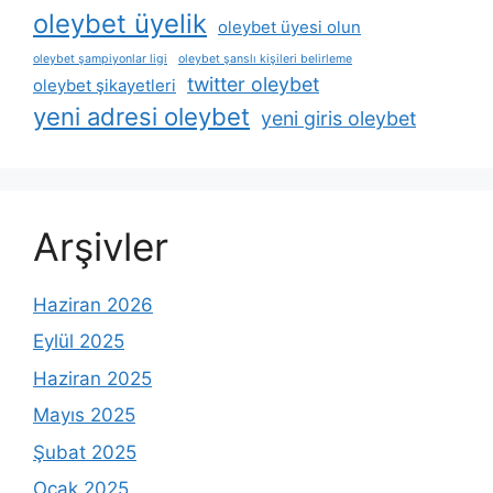
oleybet üyelik
oleybet üyesi olun
oleybet şampiyonlar ligi
oleybet şanslı kişileri belirleme
twitter oleybet
oleybet şikayetleri
yeni adresi oleybet
yeni giris oleybet
Arşivler
Haziran 2026
Eylül 2025
Haziran 2025
Mayıs 2025
Şubat 2025
Ocak 2025