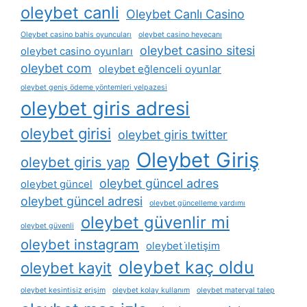
oleybet canli
Oleybet Canlı Casino
Oleybet casino bahis oyuncuları
oleybet casino heyecanı
oleybet casino sitesi
oleybet casino oyunları
oleybet com
oleybet eğlenceli oyunlar
oleybet geniş ödeme yöntemleri yelpazesi
oleybet giris adresi
oleybet girisi
oleybet giris twitter
Oleybet Giriş
oleybet giris yap
oleybet güncel adres
oleybet güncel
oleybet güncel adresi
oleybet güncelleme yardımı
oleybet güvenlir mi
oleybet güvenli
oleybet instagram
oleybet i̇letişim
oleybet kaç oldu
oleybet kayit
oleybet kesintisiz erişim
oleybet kolay kullanım
oleybet materyal talep