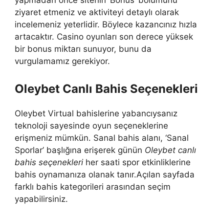
yapmadan önce sitenin ‘Bonus’ bölümünü
ziyaret etmeniz ve aktiviteyi detaylı olarak
incelemeniz yeterlidir. Böylece kazancınız hızla
artacaktır. Casino oyunları son derece yüksek
bir bonus miktarı sunuyor, bunu da
vurgulamamız gerekiyor.
Oleybet Canlı Bahis Seçenekleri
Oleybet Virtual bahislerine yabancıysanız
teknoloji sayesinde oyun seçeneklerine
erişmeniz mümkün. Sanal bahis alanı, ‘Sanal
Sporlar’ başlığına erişerek günün
Oleybet canlı
bahis seçenekleri
her saati spor etkinliklerine
bahis oynamanıza olanak tanır.Açılan sayfada
farklı bahis kategorileri arasından seçim
yapabilirsiniz.