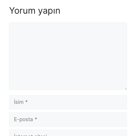
Yorum yapın
Yorum
İsim
E-
posta
İnternet