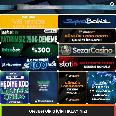
×
Oleybet GİRİŞ İÇİN TIKLAYINIZ!