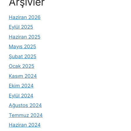
Arşivler
Haziran 2026
Eylül 2025
Haziran 2025
Mayıs 2025
Şubat 2025
Ocak 2025
Kasım 2024
Ekim 2024
Eylül 2024
Ağustos 2024
Temmuz 2024
Haziran 2024