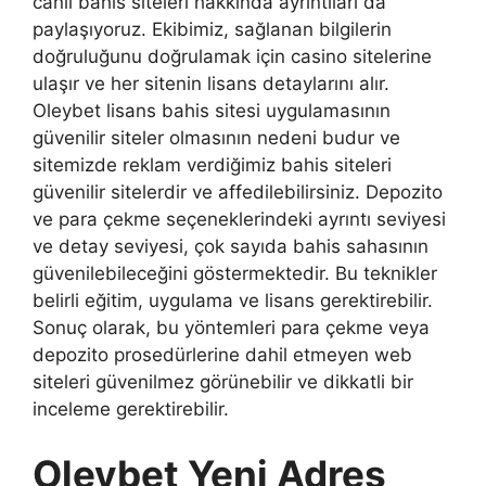
canlı bahis siteleri hakkında ayrıntıları da
paylaşıyoruz. Ekibimiz, sağlanan bilgilerin
doğruluğunu doğrulamak için casino sitelerine
ulaşır ve her sitenin lisans detaylarını alır.
Oleybet lisans bahis sitesi uygulamasının
güvenilir siteler olmasının nedeni budur ve
sitemizde reklam verdiğimiz bahis siteleri
güvenilir sitelerdir ve affedilebilirsiniz. Depozito
ve para çekme seçeneklerindeki ayrıntı seviyesi
ve detay seviyesi, çok sayıda bahis sahasının
güvenilebileceğini göstermektedir. Bu teknikler
belirli eğitim, uygulama ve lisans gerektirebilir.
Sonuç olarak, bu yöntemleri para çekme veya
depozito prosedürlerine dahil etmeyen web
siteleri güvenilmez görünebilir ve dikkatli bir
inceleme gerektirebilir.
Oleybet Yeni Adres