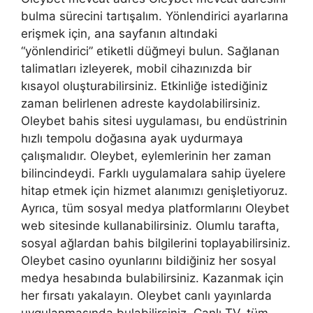
bulma sürecini tartışalım. Yönlendirici ayarlarına
erişmek için, ana sayfanın altındaki
“yönlendirici” etiketli düğmeyi bulun. Sağlanan
talimatları izleyerek, mobil cihazınızda bir
kısayol oluşturabilirsiniz. Etkinliğe istediğiniz
zaman belirlenen adreste kaydolabilirsiniz.
Oleybet bahis sitesi uygulaması, bu endüstrinin
hızlı tempolu doğasına ayak uydurmaya
çalışmalıdır. Oleybet, eylemlerinin her zaman
bilincindeydi. Farklı uygulamalara sahip üyelere
hitap etmek için hizmet alanımızı genişletiyoruz.
Ayrıca, tüm sosyal medya platformlarını Oleybet
web sitesinde kullanabilirsiniz. Olumlu tarafta,
sosyal ağlardan bahis bilgilerini toplayabilirsiniz.
Oleybet casino oyunlarını bildiğiniz her sosyal
medya hesabında bulabilirsiniz. Kazanmak için
her fırsatı yakalayın. Oleybet canlı yayınlarda