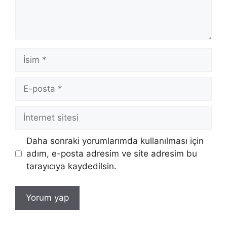
İsim
E-
posta
İnternet
sitesi
Daha sonraki yorumlarımda kullanılması için
adım, e-posta adresim ve site adresim bu
tarayıcıya kaydedilsin.