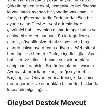
Şirketin güvenilir ekibi, uzmanlık ve bol finansal
kaynaklara dayanan bir yönetim yaklaşımı ile
faaliyet göstermektedir. Endüstride köklü bir
oyuncu olan Oleybet, yeni adreslerinde
çevrimiçi bahis oyunları alanında spor bahis ve
casino hizmetleri sunuyor. Bu kategorilere ek
olarak, güvenilir hizmetimiz sayesinde birçok
alanda çalışmaya devam ediyoruz. Web sitesi
hem İngilizce hem de Türkçe içerik sağlar. Spor
bahisleri ve etkinlik başına yüksek oranlara
sahip canlı bahisler. Bu tür oyunların sayısının
Avrupa standartlarını karşıladığı söylenebilir.
Başlangıçta, Oleybet yeni adresi şık, kullanıcı
dostu görünür ve sundukları hizmetler hakkında
kapsamlı bilgi sağlar.
Oleybet Destek Mevcut