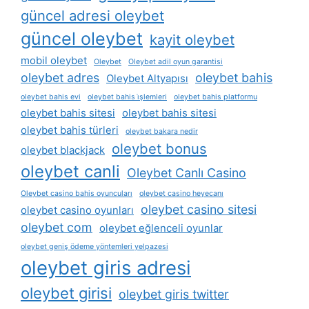
güncel adresi oleybet
güncel oleybet
kayit oleybet
mobil oleybet
Oleybet
Oleybet adil oyun garantisi
oleybet adres
oleybet bahis
Oleybet Altyapısı
oleybet bahis evi
oleybet bahis i̇şlemleri
oleybet bahis platformu
oleybet bahis sitesi
oleybet bahis sitesi
oleybet bahis türleri
oleybet bakara nedir
oleybet bonus
oleybet blackjack
oleybet canli
Oleybet Canlı Casino
Oleybet casino bahis oyuncuları
oleybet casino heyecanı
oleybet casino sitesi
oleybet casino oyunları
oleybet com
oleybet eğlenceli oyunlar
oleybet geniş ödeme yöntemleri yelpazesi
oleybet giris adresi
oleybet girisi
oleybet giris twitter