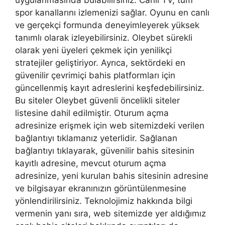
uygulanmasında bulabilirsiniz. Canlı TV, tüm
spor kanallarını izlemenizi sağlar. Oyunu en canlı
ve gerçekçi formunda deneyimleyerek yüksek
tanımlı olarak izleyebilirsiniz. Oleybet sürekli
olarak yeni üyeleri çekmek için yenilikçi
stratejiler geliştiriyor. Ayrıca, sektördeki en
güvenilir çevrimiçi bahis platformları için
güncellenmiş kayıt adreslerini keşfedebilirsiniz.
Bu siteler Oleybet güvenli öncelikli siteler
listesine dahil edilmiştir. Oturum açma
adresinize erişmek için web sitemizdeki verilen
bağlantıyı tıklamanız yeterlidir. Sağlanan
bağlantıyı tıklayarak, güvenilir bahis sitesinin
kayıtlı adresine, mevcut oturum açma
adresinize, yeni kurulan bahis sitesinin adresine
ve bilgisayar ekranınızın görüntülenmesine
yönlendirilirsiniz. Teknolojimiz hakkında bilgi
vermenin yanı sıra, web sitemizde yer aldığımız