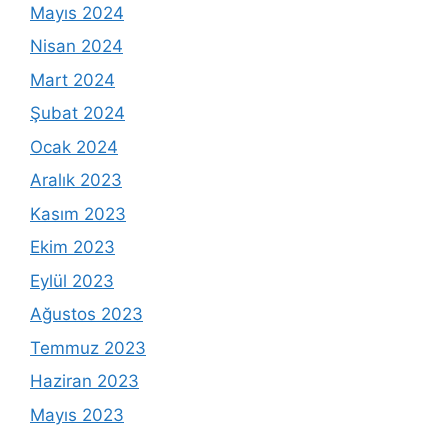
Mayıs 2024
Nisan 2024
Mart 2024
Şubat 2024
Ocak 2024
Aralık 2023
Kasım 2023
Ekim 2023
Eylül 2023
Ağustos 2023
Temmuz 2023
Haziran 2023
Mayıs 2023