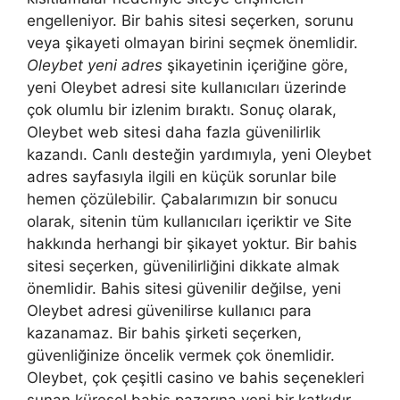
engelleniyor. Bir bahis sitesi seçerken, sorunu
veya şikayeti olmayan birini seçmek önemlidir.
Oleybet yeni adres
şikayetinin içeriğine göre,
yeni Oleybet adresi site kullanıcıları üzerinde
çok olumlu bir izlenim bıraktı. Sonuç olarak,
Oleybet web sitesi daha fazla güvenilirlik
kazandı. Canlı desteğin yardımıyla, yeni Oleybet
adres sayfasıyla ilgili en küçük sorunlar bile
hemen çözülebilir. Çabalarımızın bir sonucu
olarak, sitenin tüm kullanıcıları içeriktir ve Site
hakkında herhangi bir şikayet yoktur. Bir bahis
sitesi seçerken, güvenilirliğini dikkate almak
önemlidir. Bahis sitesi güvenilir değilse, yeni
Oleybet adresi güvenilirse kullanıcı para
kazanamaz. Bir bahis şirketi seçerken,
güvenliğinize öncelik vermek çok önemlidir.
Oleybet, çok çeşitli casino ve bahis seçenekleri
sunan küresel bahis pazarına yeni bir katkıdır.