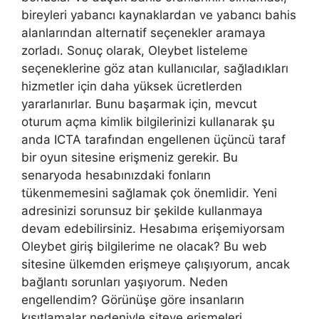
bireyleri yabancı kaynaklardan ve yabancı bahis
alanlarından alternatif seçenekler aramaya
zorladı. Sonuç olarak, Oleybet listeleme
seçeneklerine göz atan kullanıcılar, sağladıkları
hizmetler için daha yüksek ücretlerden
yararlanırlar. Bunu başarmak için, mevcut
oturum açma kimlik bilgilerinizi kullanarak şu
anda ICTA tarafından engellenen üçüncü taraf
bir oyun sitesine erişmeniz gerekir. Bu
senaryoda hesabınızdaki fonların
tükenmemesini sağlamak çok önemlidir. Yeni
adresinizi sorunsuz bir şekilde kullanmaya
devam edebilirsiniz. Hesabıma erişemiyorsam
Oleybet giriş bilgilerime ne olacak? Bu web
sitesine ülkemden erişmeye çalışıyorum, ancak
bağlantı sorunları yaşıyorum. Neden
engellendim? Görünüşe göre insanların
kısıtlamalar nedeniyle siteye erişmeleri