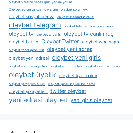
oleybet sitesine neden giriş yapamıyorum
Oleybet sorunsuz casino olanağı
oleybet sorun yok
oleybet sosyal medya
oleybet standart kurallar
oleybet telegram
oleybet telegram lisans numarası
oleybet tv
oleybet tv canli maç
oleybet tv bahis
Oleybet Twitter
oleybet tv izle
oleybet whatsapp
oleybet yeni adres
oleybet yasal gereklilik
oleybet yeni giris
oleybet yeni adresi
oleybet youtube yayınları
oleybet yıldırım ruleti
oleybet çevrimiçi casino
oleybet üyelik
oleybet üyesi olun
oleybet şampiyonlar ligi
oleybet şanslı kişileri belirleme
twitter oleybet
oleybet şikayetleri
yeni adresi oleybet
yeni giris oleybet