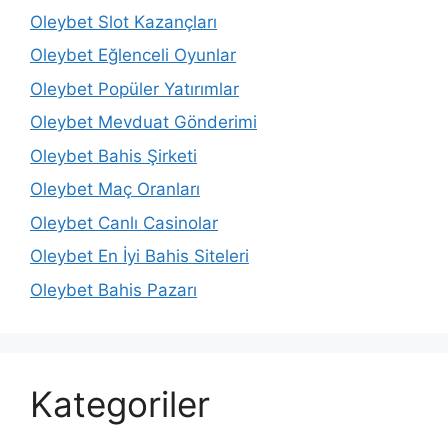
Oleybet Slot Kazançları
Oleybet Eğlenceli Oyunlar
Oleybet Popüler Yatırımlar
Oleybet Mevduat Gönderimi
Oleybet Bahis Şirketi
Oleybet Maç Oranları
Oleybet Canlı Casinolar
Oleybet En İyi Bahis Siteleri
Oleybet Bahis Pazarı
Kategoriler