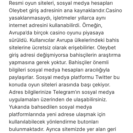
Resmi oyun siteleri, sosyal medya hesapları
Oleybet giriş adresinin ana kaynaklarıdır.Casino
yasaklanmasaydı, işletmeler yıllarca aynı
internet adresini kullanabilirdi. Örneğin,
Avrupa’da birçok casino oyunu piyasaya
sürüldü. Kullanıcılar Avrupa ülkelerindeki bahis
sitelerine ücretsiz olarak erişebilirler. Oleybet
giriş adresi değişmiyorsa bahisçilerin araştırma
yapmasına gerek yoktur. Bahisçiler önemli
bilgileri sosyal medya hesapları aracılığıyla
paylaşırlar. Sosyal medya platformu Twitter bu
konuda oyun siteleri arasında başı çekiyor.
Adres bilgilerinize Telegram’ın sosyal medya
uygulamaları üzerinden de ulaşabilirsiniz.
Yukarıda bahsedilen sosyal medya
platformlarında yeni adrese ulaşmak için
kullanılabilecek yönlendirme butonları
bulunmaktadır. Ayrıca sitemizde yer alan geri