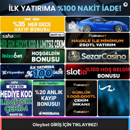
×
Oleybet GİRİŞ İÇİN TIKLAYINIZ!