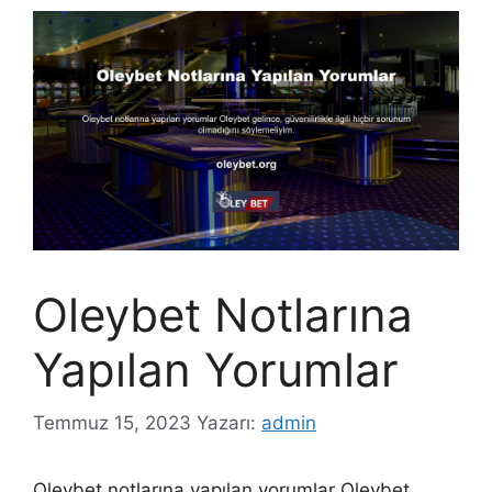
Oleybet Notlarına
Yapılan Yorumlar
Temmuz 15, 2023
Yazarı:
admin
Oleybet notlarına yapılan yorumlar Oleybet