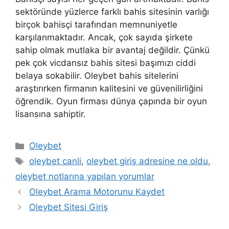
sektöründe yüzlerce farklı bahis sitesinin varlığı
birçok bahisçi tarafından memnuniyetle
karşılanmaktadır. Ancak, çok sayıda şirkete
sahip olmak mutlaka bir avantaj değildir. Çünkü
pek çok vicdansız bahis sitesi başımızı ciddi
belaya sokabilir. Oleybet bahis sitelerini
araştırırken firmanın kalitesini ve güvenilirliğini
öğrendik. Oyun firması dünya çapında bir oyun
lisansına sahiptir.
Kategoriler
Oleybet
Etiketler
oleybet canli
,
oleybet giriş adresine ne oldu
,
oleybet notlarına yapılan yorumlar
Oleybet Arama Motorunu Kaydet
Oleybet Sitesi Giriş