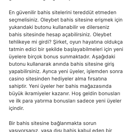
En güvenilir bahis sitelerini tereddüt etmeden
seçmelisiniz. Oleybet bahis sitesine erişmek için
yukarıdaki butonu kullanabilir ve dilerseniz
bahis sitesinde hesap açabilirsiniz. Oleybet
tehlikeye mi girdi? Şirket, oyun hayatına oldukça
tatmin edici bir şekilde başlayabilmeleri için yeni
üyelere birçok bonus sunmaktadır. Aşağıdaki
butonu kullanarak anında bahis sitesine giriş
yapabilirsiniz. Ayrıca yeni üyeler, işlemden sonra
casino sitesinden hediyeler alma fırsatına
sahiptir. Yeni üyeler her bahis mağazasında
büyük ikramiyeler kazanır. Hoş geldin bonusları
ve ilk para yatırma bonusları sadece yeni üyeler
içindir.
Bir bahis sitesine bağlanmakta sorun
yaşıyorsanız, yasa dışı bahis kabul eden bir