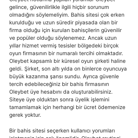
gelince, güvenilirlikle ilgili hiçbir sorunum
olmadığını söylemeliyim. Bahis sitesi çok erken
kurulduğu ve uzun süredir piyasada olan bir
firma olduğu için kurulan bahisçilerin güvenilir
ve popüler olduğu söylenemez. Ancak uzun
yıllar hizmet vermiş tesisler bölgedeki birçok
oyun firmasının bir numaralı tercihi olmaktadır.
Oleybet kapsamlı bir küresel oyun şirketi haline
geldi. Şirket, son altı yılda on binlerce oyuncuya
büyük kazanma şansı sundu. Ayrıca güvenle
tercih edebileceğiniz bir bahis firmasının
Oleybet üye hesabını da oluşturabilirsiniz.
Siteye üye olduktan sonra üyelik işlemini
tamamlamak için herhangi bir ücret ödemenize
gerek yoktur.
Bir bahis sitesi seçerken kullanıcı yorumları