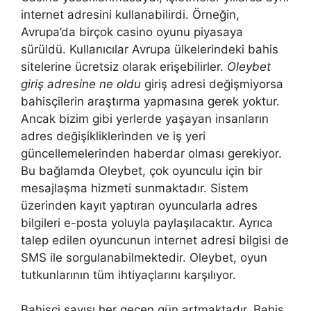
internet adresini kullanabilirdi. Örneğin,
Avrupa’da birçok casino oyunu piyasaya
sürüldü. Kullanıcılar Avrupa ülkelerindeki bahis
sitelerine ücretsiz olarak erişebilirler.
Oleybet
giriş adresine ne oldu
giriş adresi değişmiyorsa
bahisçilerin araştırma yapmasına gerek yoktur.
Ancak bizim gibi yerlerde yaşayan insanların
adres değişikliklerinden ve iş yeri
güncellemelerinden haberdar olması gerekiyor.
Bu bağlamda Oleybet, çok oyunculu için bir
mesajlaşma hizmeti sunmaktadır. Sistem
üzerinden kayıt yaptıran oyuncularla adres
bilgileri e-posta yoluyla paylaşılacaktır. Ayrıca
talep edilen oyuncunun internet adresi bilgisi de
SMS ile sorgulanabilmektedir. Oleybet, oyun
tutkunlarının tüm ihtiyaçlarını karşılıyor.
Bahisçi sayısı her geçen gün artmaktadır. Bahis