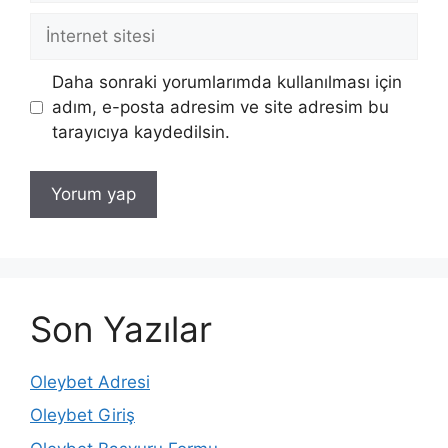
İnternet
sitesi
Daha sonraki yorumlarımda kullanılması için
adım, e-posta adresim ve site adresim bu
tarayıcıya kaydedilsin.
Son Yazılar
Oleybet Adresi
Oleybet Giriş