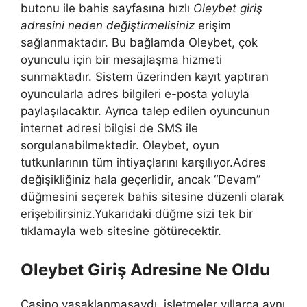
butonu ile bahis sayfasına hızlı
Oleybet giriş
adresini neden değiştirmelisiniz
erişim
sağlanmaktadır. Bu bağlamda Oleybet, çok
oyunculu için bir mesajlaşma hizmeti
sunmaktadır. Sistem üzerinden kayıt yaptıran
oyuncularla adres bilgileri e-posta yoluyla
paylaşılacaktır. Ayrıca talep edilen oyuncunun
internet adresi bilgisi de SMS ile
sorgulanabilmektedir. Oleybet, oyun
tutkunlarının tüm ihtiyaçlarını karşılıyor.Adres
değişikliğiniz hala geçerlidir, ancak “Devam”
düğmesini seçerek bahis sitesine düzenli olarak
erişebilirsiniz.Yukarıdaki düğme sizi tek bir
tıklamayla web sitesine götürecektir.
Oleybet Giriş Adresine Ne Oldu
Casino yasaklanmasaydı, işletmeler yıllarca aynı