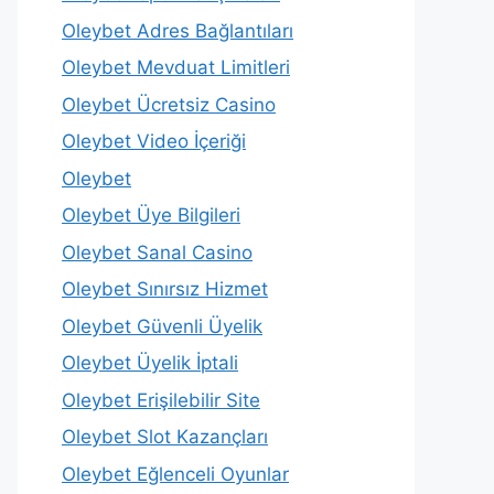
Oleybet Adres Bağlantıları
Oleybet Mevduat Limitleri
Oleybet Ücretsiz Casino
Oleybet Video İçeriği
Oleybet
Oleybet Üye Bilgileri
Oleybet Sanal Casino
Oleybet Sınırsız Hizmet
Oleybet Güvenli Üyelik
Oleybet Üyelik İptali
Oleybet Erişilebilir Site
Oleybet Slot Kazançları
Oleybet Eğlenceli Oyunlar