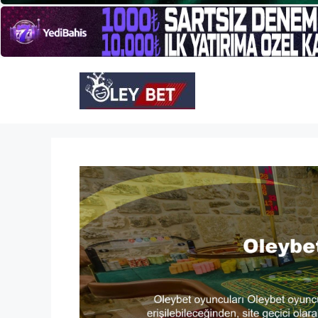
İçeriğe
atla