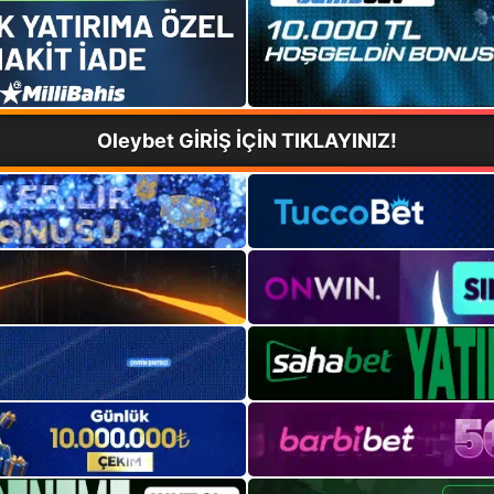
Oleybet GİRİŞ İÇİN TIKLAYINIZ!