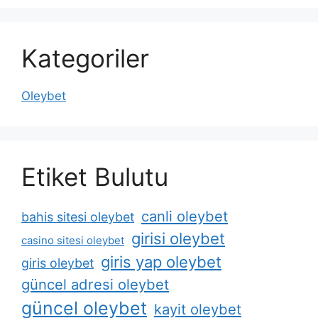
Kategoriler
Oleybet
Etiket Bulutu
canli oleybet
bahis sitesi oleybet
girisi oleybet
casino sitesi oleybet
giris yap oleybet
giris oleybet
güncel adresi oleybet
güncel oleybet
kayit oleybet