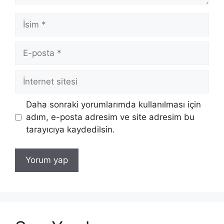
İsim
E-
posta
İnternet
sitesi
Daha sonraki yorumlarımda kullanılması için
adım, e-posta adresim ve site adresim bu
tarayıcıya kaydedilsin.