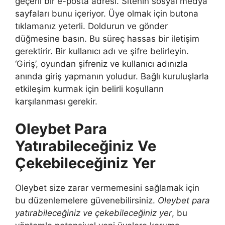
geçerli bir e-posta adresi. Sitenin sosyal medya
sayfaları bunu içeriyor. Üye olmak için butona
tıklamanız yeterli. Doldurun ve gönder
düğmesine basın. Bu süreç hassas bir iletişim
gerektirir. Bir kullanıcı adı ve şifre belirleyin.
‘Giriş’, oyundan şifreniz ve kullanıcı adınızla
anında giriş yapmanın yoludur. Bağlı kuruluşlarla
etkileşim kurmak için belirli koşulların
karşılanması gerekir.
Oleybet Para
Yatırabileceğiniz Ve
Çekebileceğiniz Yer
Oleybet size zarar vermemesini sağlamak için
bu düzenlemelere güvenebilirsiniz.
Oleybet para
yatırabileceğiniz ve çekebileceğiniz yer
, bu