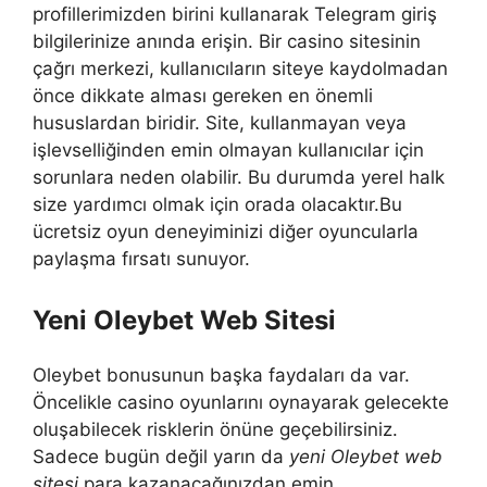
profillerimizden birini kullanarak Telegram giriş
bilgilerinize anında erişin. Bir casino sitesinin
çağrı merkezi, kullanıcıların siteye kaydolmadan
önce dikkate alması gereken en önemli
hususlardan biridir. Site, kullanmayan veya
işlevselliğinden emin olmayan kullanıcılar için
sorunlara neden olabilir. Bu durumda yerel halk
size yardımcı olmak için orada olacaktır.Bu
ücretsiz oyun deneyiminizi diğer oyuncularla
paylaşma fırsatı sunuyor.
Yeni Oleybet Web Sitesi
Oleybet bonusunun başka faydaları da var.
Öncelikle casino oyunlarını oynayarak gelecekte
oluşabilecek risklerin önüne geçebilirsiniz.
Sadece bugün değil yarın da
yeni Oleybet web
sitesi
para kazanacağınızdan emin