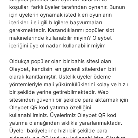
koşulları farklı üyeler tarafından oynanır. Bunun
için üyelerin oynamak istedikleri oyunların
içerikleri ile ilgili bilgilere başvurmaları
gerekmektedir. Kazandıklarımı popüler slot
makinelerinde kullanabilir miyim? Oleybet
içeriğini üye olmadan kullanabilir miyim
Oldukça popüler olan bir bahis sitesi olan
Oleybet, kendisini en güvenli sitelerden biri
olarak kanıtlamıştır. Üstelik üyeler ödeme
yöntemleriyle mali yükümlülüklerini kolay ve hızlı
bir şekilde yerine getirebilmektedir. Web
sitesinden güvenli bir şekilde para aktarmak için
Oleybet QR kod yatırma özelliğini
kullanabilirsiniz. Üyelerimiz Oleybet QR kod
yatırma olanağından sıklıkla yararlanmaktadır.
Üyeler bakiyelerine hızlı bir şekilde para