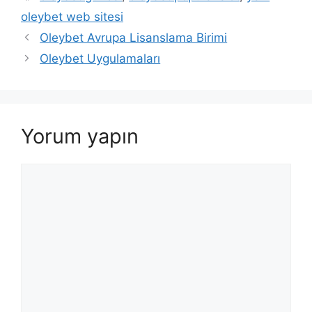
oleybet web sitesi
Oleybet Avrupa Lisanslama Birimi
Oleybet Uygulamaları
Yorum yapın
Yorum