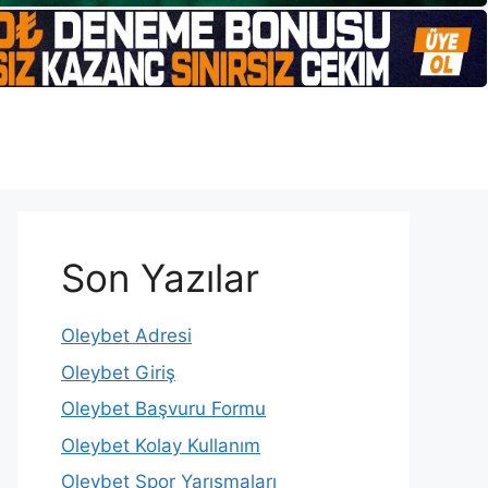
Son Yazılar
Oleybet Adresi
Oleybet Giriş
Oleybet Başvuru Formu
Oleybet Kolay Kullanım
Oleybet Spor Yarışmaları