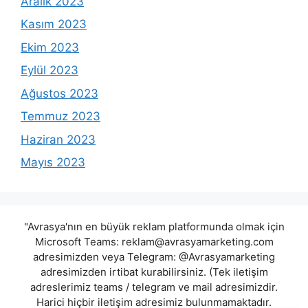
Aralık 2023
Kasım 2023
Ekim 2023
Eylül 2023
Ağustos 2023
Temmuz 2023
Haziran 2023
Mayıs 2023
"Avrasya'nın en büyük reklam platformunda olmak için
Microsoft Teams:
reklam@avrasyamarketing.com
adresimizden veya Telegram: @Avrasyamarketing
adresimizden irtibat kurabilirsiniz. (Tek iletişim
adreslerimiz teams / telegram ve mail adresimizdir.
Harici hiçbir iletişim adresimiz bulunmamaktadır.