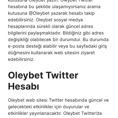
kutusuna Oleybet yazın. Oleybet Twitter
hesabına bu şekilde ulaşamıyorsanız arama
kutusuna @Oleybet yazarak hesabı takip
edebilirsiniz. Oleybet sosyal medya
hesaplarında sürekli olarak güncel adres
bilgilerini paylaşmaktadır. Bildiğiniz gibi adres
değişikliği olabilecek bir durumdur. Bu durumda
e-posta desteği alabilir veya bu sayfadaki giriş
düğmesini kullanarak web sitesini ziyaret
edebilirsiniz.
Oleybet Twitter
Hesabı
Oleybet web sitesi Twitter hesabında güncel ve
gelecekteki etkinlikler için duyurular ve
etkinlikler yayınlanacaktır. Oleybet Twitter’da