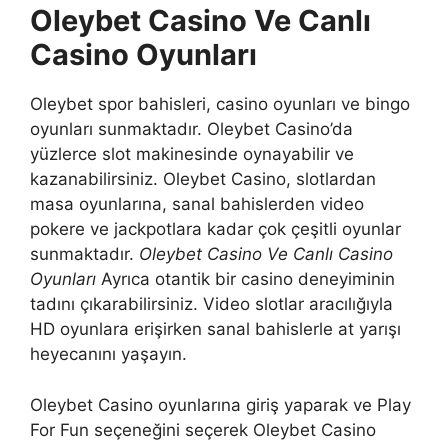
Oleybet Casino Ve Canlı
Casino Oyunları
Oleybet spor bahisleri, casino oyunları ve bingo
oyunları sunmaktadır. Oleybet Casino’da
yüzlerce slot makinesinde oynayabilir ve
kazanabilirsiniz. Oleybet Casino, slotlardan
masa oyunlarına, sanal bahislerden video
pokere ve jackpotlara kadar çok çeşitli oyunlar
sunmaktadır.
Oleybet Casino Ve Canlı Casino
Oyunları
Ayrıca otantik bir casino deneyiminin
tadını çıkarabilirsiniz. Video slotlar aracılığıyla
HD oyunlara erişirken sanal bahislerle at yarışı
heyecanını yaşayın.
Oleybet Casino oyunlarına giriş yaparak ve Play
For Fun seçeneğini seçerek Oleybet Casino