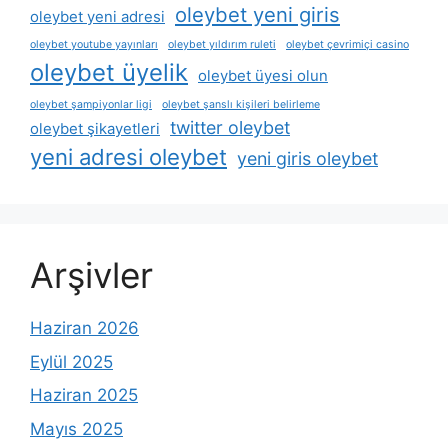
oleybet yeni giris
oleybet yeni adresi
oleybet youtube yayınları
oleybet yıldırım ruleti
oleybet çevrimiçi casino
oleybet üyelik
oleybet üyesi olun
oleybet şampiyonlar ligi
oleybet şanslı kişileri belirleme
twitter oleybet
oleybet şikayetleri
yeni adresi oleybet
yeni giris oleybet
Arşivler
Haziran 2026
Eylül 2025
Haziran 2025
Mayıs 2025