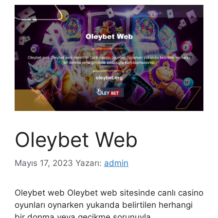
Oleybet Web
Mayıs 17, 2023
Yazarı:
admin
Oleybet web Oleybet web sitesinde canlı casino
oyunları oynarken yukarıda belirtilen herhangi
bir donma veya gecikme sorunuyla