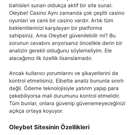
bahisleri sunan oldukça aktif bir site sunar.
Oleybet Casino
Aynı zamanda çok çeşitli casino
oyunları ve canlı bir casino vardır. Artık tüm
beklentilerinizi karşılayan bir platforma
sahipsiniz. Ama Oleybet güvenilebilir mi? Bu
sorunun cevabını arıyorsanız öncelikle derin bir
analizin gerekli olduğunu söylemeliyim. Ele
alacağımız ilk özellik lisanslamadır.
Ancak kullanıcı yorumlarını ve şikayetlerini de
kontrol etmelisiniz. Elbette analiz bununla sınırlı
değil. Ödeme teknolojisiyle yatırım yapıp para
çekebiliyorsa mali durumunu kontrol etmelidir.
Tüm bunlar, onlara güvenip güvenemeyeceğinizi
açıkça ortaya koyuyor.
Oleybet Sitesinin Özellikleri