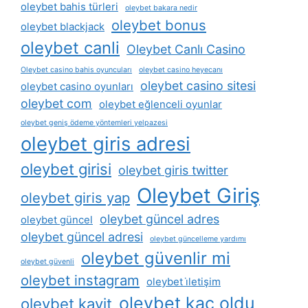
oleybet bahis türleri
oleybet bakara nedir
oleybet bonus
oleybet blackjack
oleybet canli
Oleybet Canlı Casino
Oleybet casino bahis oyuncuları
oleybet casino heyecanı
oleybet casino sitesi
oleybet casino oyunları
oleybet com
oleybet eğlenceli oyunlar
oleybet geniş ödeme yöntemleri yelpazesi
oleybet giris adresi
oleybet girisi
oleybet giris twitter
Oleybet Giriş
oleybet giris yap
oleybet güncel adres
oleybet güncel
oleybet güncel adresi
oleybet güncelleme yardımı
oleybet güvenlir mi
oleybet güvenli
oleybet instagram
oleybet i̇letişim
oleybet kaç oldu
oleybet kayit