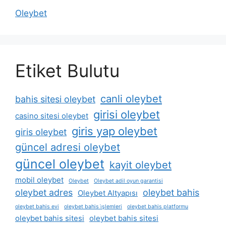
Oleybet
Etiket Bulutu
canli oleybet
bahis sitesi oleybet
girisi oleybet
casino sitesi oleybet
giris yap oleybet
giris oleybet
güncel adresi oleybet
güncel oleybet
kayit oleybet
mobil oleybet
Oleybet
Oleybet adil oyun garantisi
oleybet adres
oleybet bahis
Oleybet Altyapısı
oleybet bahis evi
oleybet bahis i̇şlemleri
oleybet bahis platformu
oleybet bahis sitesi
oleybet bahis sitesi