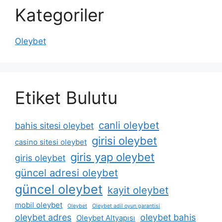
Kategoriler
Oleybet
Etiket Bulutu
canli oleybet
bahis sitesi oleybet
girisi oleybet
casino sitesi oleybet
giris yap oleybet
giris oleybet
güncel adresi oleybet
güncel oleybet
kayit oleybet
mobil oleybet
Oleybet
Oleybet adil oyun garantisi
oleybet adres
oleybet bahis
Oleybet Altyapısı