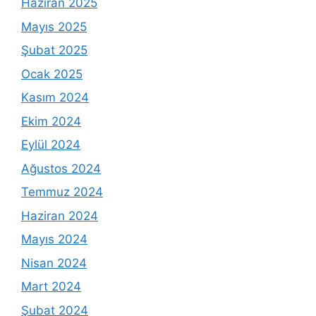
Haziran 2025
Mayıs 2025
Şubat 2025
Ocak 2025
Kasım 2024
Ekim 2024
Eylül 2024
Ağustos 2024
Temmuz 2024
Haziran 2024
Mayıs 2024
Nisan 2024
Mart 2024
Şubat 2024