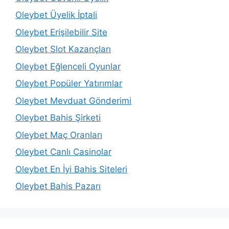
Oleybet Üyelik İptali
Oleybet Erişilebilir Site
Oleybet Slot Kazançları
Oleybet Eğlenceli Oyunlar
Oleybet Popüler Yatırımlar
Oleybet Mevduat Gönderimi
Oleybet Bahis Şirketi
Oleybet Maç Oranları
Oleybet Canlı Casinolar
Oleybet En İyi Bahis Siteleri
Oleybet Bahis Pazarı