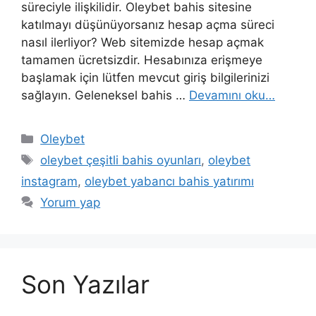
süreciyle ilişkilidir. Oleybet bahis sitesine
katılmayı düşünüyorsanız hesap açma süreci
nasıl ilerliyor? Web sitemizde hesap açmak
tamamen ücretsizdir. Hesabınıza erişmeye
başlamak için lütfen mevcut giriş bilgilerinizi
sağlayın. Geleneksel bahis …
Devamını oku…
Kategoriler
Oleybet
Etiketler
oleybet çeşitli bahis oyunları
,
oleybet
instagram
,
oleybet yabancı bahis yatırımı
Yorum yap
Son Yazılar