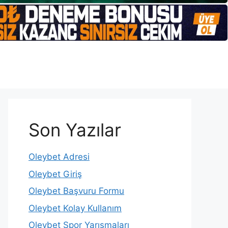
Son Yazılar
Oleybet Adresi
Oleybet Giriş
Oleybet Başvuru Formu
Oleybet Kolay Kullanım
Oleybet Spor Yarışmaları