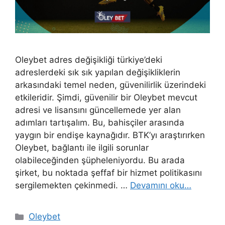
Oleybet adres değişikliği türkiye’deki
adreslerdeki sık sık yapılan değişikliklerin
arkasındaki temel neden, güvenilirlik üzerindeki
etkileridir. Şimdi, güvenilir bir Oleybet mevcut
adresi ve lisansını güncellemede yer alan
adımları tartışalım. Bu, bahisçiler arasında
yaygın bir endişe kaynağıdır. BTK’yı araştırırken
Oleybet, bağlantı ile ilgili sorunlar
olabileceğinden şüpheleniyordu. Bu arada
şirket, bu noktada şeffaf bir hizmet politikasını
sergilemekten çekinmedi. …
Devamını oku…
Kategoriler
Oleybet