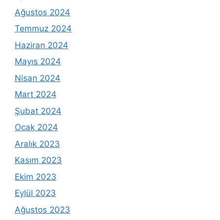
Ağustos 2024
Temmuz 2024
Haziran 2024
Mayıs 2024
Nisan 2024
Mart 2024
Şubat 2024
Ocak 2024
Aralık 2023
Kasım 2023
Ekim 2023
Eylül 2023
Ağustos 2023