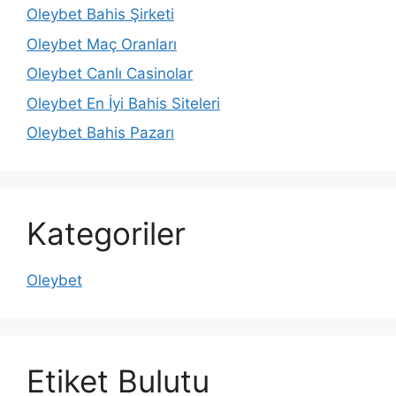
Oleybet Bahis Şirketi
Oleybet Maç Oranları
Oleybet Canlı Casinolar
Oleybet En İyi Bahis Siteleri
Oleybet Bahis Pazarı
Kategoriler
Oleybet
Etiket Bulutu