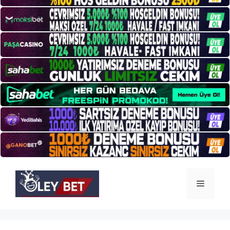
İçeriğe
atla
Menü