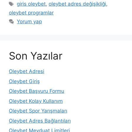
Etiketler
giris oleybet
,
oleybet adres değişikliği
,
oleybet programlar
Yorum yap
Son Yazılar
Oleybet Adresi
Oleybet Giriş
Oleybet Başvuru Formu
Oleybet Kolay Kullanım
Oleybet Spor Yarışmaları
Oleybet Adres Bağlantıları
Oleybet Mevduat Limitleri