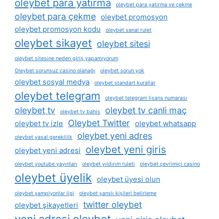
oleybet para yatırma
oleybet para yatırma ve çekme
oleybet para çekme
oleybet promosyon
oleybet promosyon kodu
oleybet sanal rulet
oleybet sikayet
oleybet sitesi
oleybet sitesine neden giriş yapamıyorum
Oleybet sorunsuz casino olanağı
oleybet sorun yok
oleybet sosyal medya
oleybet standart kurallar
oleybet telegram
oleybet telegram lisans numarası
oleybet tv
oleybet tv canli maç
oleybet tv bahis
Oleybet Twitter
oleybet tv izle
oleybet whatsapp
oleybet yeni adres
oleybet yasal gereklilik
oleybet yeni giris
oleybet yeni adresi
oleybet youtube yayınları
oleybet yıldırım ruleti
oleybet çevrimiçi casino
oleybet üyelik
oleybet üyesi olun
oleybet şampiyonlar ligi
oleybet şanslı kişileri belirleme
twitter oleybet
oleybet şikayetleri