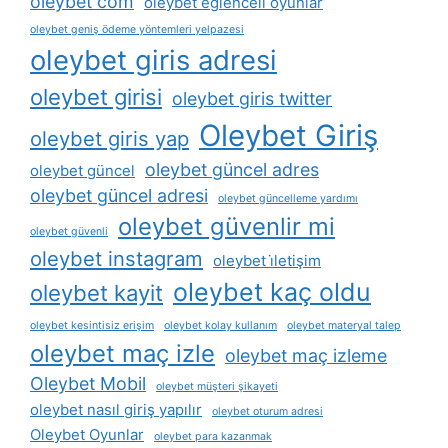
oleybet com
oleybet eğlenceli oyunlar
oleybet geniş ödeme yöntemleri yelpazesi
oleybet giris adresi
oleybet girisi
oleybet giris twitter
Oleybet Giriş
oleybet giris yap
oleybet güncel adres
oleybet güncel
oleybet güncel adresi
oleybet güncelleme yardımı
oleybet güvenlir mi
oleybet güvenli
oleybet instagram
oleybet i̇letişim
oleybet kaç oldu
oleybet kayit
oleybet kesintisiz erişim
oleybet kolay kullanım
oleybet materyal talep
oleybet maç izle
oleybet maç izleme
Oleybet Mobil
oleybet müşteri şikayeti
oleybet nasıl giriş yapılır
oleybet oturum adresi
Oleybet Oyunlar
oleybet para kazanmak