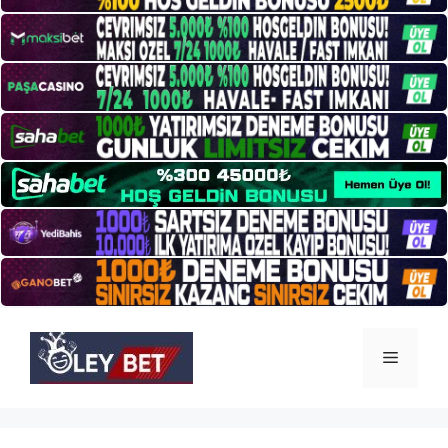
İçeriğe
atla
Menü