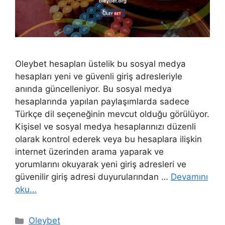
Oleybet hesapları üstelik bu sosyal medya
hesapları yeni ve güvenli giriş adresleriyle
anında güncelleniyor. Bu sosyal medya
hesaplarında yapılan paylaşımlarda sadece
Türkçe dil seçeneğinin mevcut olduğu görülüyor.
Kişisel ve sosyal medya hesaplarınızı düzenli
olarak kontrol ederek veya bu hesaplara ilişkin
internet üzerinden arama yaparak ve
yorumlarını okuyarak yeni giriş adresleri ve
güvenilir giriş adresi duyurularından …
Devamını
oku…
Kategoriler
Oleybet