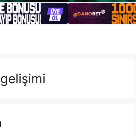
 gelişimi
m