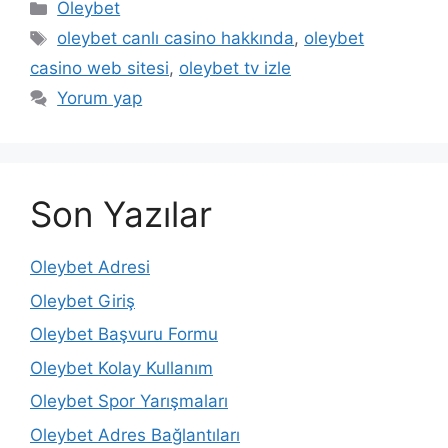
Kategoriler
Oleybet
Etiketler
oleybet canlı casino hakkında
,
oleybet
casino web sitesi
,
oleybet tv izle
Yorum yap
Son Yazılar
Oleybet Adresi
Oleybet Giriş
Oleybet Başvuru Formu
Oleybet Kolay Kullanım
Oleybet Spor Yarışmaları
Oleybet Adres Bağlantıları