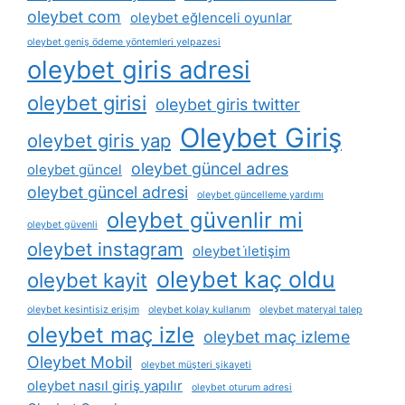
oleybet com
oleybet eğlenceli oyunlar
oleybet geniş ödeme yöntemleri yelpazesi
oleybet giris adresi
oleybet girisi
oleybet giris twitter
Oleybet Giriş
oleybet giris yap
oleybet güncel adres
oleybet güncel
oleybet güncel adresi
oleybet güncelleme yardımı
oleybet güvenlir mi
oleybet güvenli
oleybet instagram
oleybet i̇letişim
oleybet kaç oldu
oleybet kayit
oleybet kesintisiz erişim
oleybet kolay kullanım
oleybet materyal talep
oleybet maç izle
oleybet maç izleme
Oleybet Mobil
oleybet müşteri şikayeti
oleybet nasıl giriş yapılır
oleybet oturum adresi