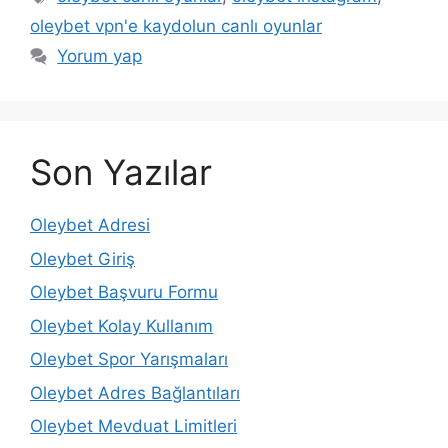
oleybet vpn'e kaydolun canlı oyunlar
Yorum yap
Son Yazılar
Oleybet Adresi
Oleybet Giriş
Oleybet Başvuru Formu
Oleybet Kolay Kullanım
Oleybet Spor Yarışmaları
Oleybet Adres Bağlantıları
Oleybet Mevduat Limitleri