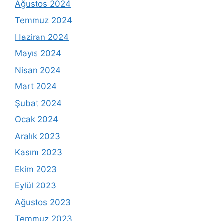
Ağustos 2024
Temmuz 2024
Haziran 2024
Mayıs 2024
Nisan 2024
Mart 2024
Şubat 2024
Ocak 2024
Aralık 2023
Kasım 2023
Ekim 2023
Eylül 2023
Ağustos 2023
Temmuz 2023