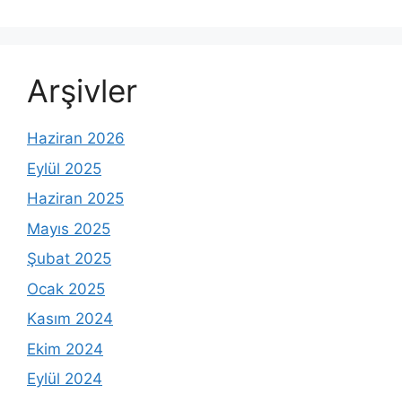
Arşivler
Haziran 2026
Eylül 2025
Haziran 2025
Mayıs 2025
Şubat 2025
Ocak 2025
Kasım 2024
Ekim 2024
Eylül 2024