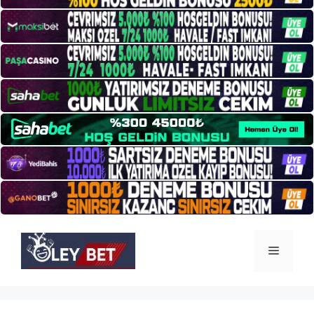
İçeriğe
atla
Menü