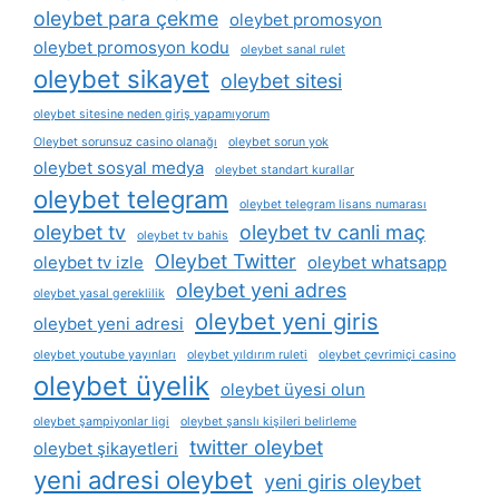
oleybet para çekme
oleybet promosyon
oleybet promosyon kodu
oleybet sanal rulet
oleybet sikayet
oleybet sitesi
oleybet sitesine neden giriş yapamıyorum
Oleybet sorunsuz casino olanağı
oleybet sorun yok
oleybet sosyal medya
oleybet standart kurallar
oleybet telegram
oleybet telegram lisans numarası
oleybet tv
oleybet tv canli maç
oleybet tv bahis
Oleybet Twitter
oleybet tv izle
oleybet whatsapp
oleybet yeni adres
oleybet yasal gereklilik
oleybet yeni giris
oleybet yeni adresi
oleybet youtube yayınları
oleybet yıldırım ruleti
oleybet çevrimiçi casino
oleybet üyelik
oleybet üyesi olun
oleybet şampiyonlar ligi
oleybet şanslı kişileri belirleme
twitter oleybet
oleybet şikayetleri
yeni adresi oleybet
yeni giris oleybet