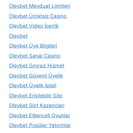
Oleybet Mevduat Limitleri
Oleybet Ücretsiz Casino
Oleybet Video İçeriği
Oleybet
Oleybet Üye Bilgileri
Oleybet Sanal Casino
Oleybet Sınırsız Hizmet
Oleybet Güvenli Üyelik
Oleybet Üyelik İptali
Oleybet Erişilebilir Site
Oleybet Slot Kazançları
Oleybet Eğlenceli Oyunlar
Oleybet Popüler Yatırımlar