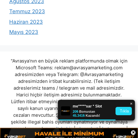
Ağustos 2023
Temmuz 2023
Haziran 2023
Mayıs 2023
"Avrasya'nın en büyük reklam platformunda olmak için
Microsoft Teams:
reklam@avrasyamarketing.com
adresimizden veya Telegram: @Avrasyamarketing
adresimizden irtibat kurabilirsiniz. (Tek iletişim
adreslerimiz teams / telegram ve mail adresimizdir.
Harici hiçbir iletişim adresimiz bulunmamaktadır.
Lütfen itibar etmeyiniz.) Türkiye yasalarına göre 7258
sayılı kanun uyarınca yasa dışı bahis oynamanın
cezaları mevcuttur. Şu an bulunduğunuz site hiç bir
şekilde illegal bahis oyunları oynatmıyor ve oynamaya
aracı olmuyordur.
malt-bahis
|
elenorbet
|
betmavera
|
×
betdayi
|
ruyabet
|
riccobet
|
forvetbet
|
fitcas
"