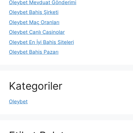
Oleybet Mevduat Gönderimi
Oleybet Bahis Şirketi
Oleybet Maç Oranları
Oleybet Canlı Casinolar
Oleybet En İyi Bahis Siteleri
Oleybet Bahis Pazarı
Kategoriler
Oleybet