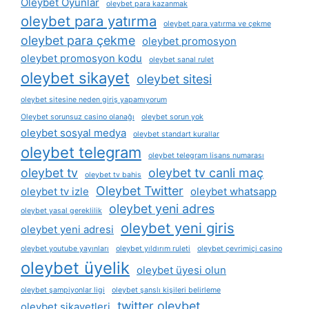
Oleybet Oyunlar
oleybet para kazanmak
oleybet para yatırma
oleybet para yatırma ve çekme
oleybet para çekme
oleybet promosyon
oleybet promosyon kodu
oleybet sanal rulet
oleybet sikayet
oleybet sitesi
oleybet sitesine neden giriş yapamıyorum
Oleybet sorunsuz casino olanağı
oleybet sorun yok
oleybet sosyal medya
oleybet standart kurallar
oleybet telegram
oleybet telegram lisans numarası
oleybet tv
oleybet tv canli maç
oleybet tv bahis
Oleybet Twitter
oleybet tv izle
oleybet whatsapp
oleybet yeni adres
oleybet yasal gereklilik
oleybet yeni giris
oleybet yeni adresi
oleybet youtube yayınları
oleybet yıldırım ruleti
oleybet çevrimiçi casino
oleybet üyelik
oleybet üyesi olun
oleybet şampiyonlar ligi
oleybet şanslı kişileri belirleme
twitter oleybet
oleybet şikayetleri