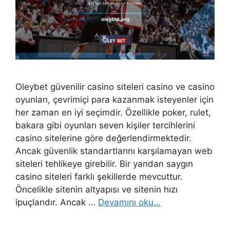
Oleybet güvenilir casino siteleri casino ve casino
oyunları, çevrimiçi para kazanmak isteyenler için
her zaman en iyi seçimdir. Özellikle poker, rulet,
bakara gibi oyunları seven kişiler tercihlerini
casino sitelerine göre değerlendirmektedir.
Ancak güvenlik standartlarını karşılamayan web
siteleri tehlikeye girebilir. Bir yandan saygın
casino siteleri farklı şekillerde mevcuttur.
Öncelikle sitenin altyapısı ve sitenin hızı
ipuçlarıdır. Ancak …
Devamını oku…