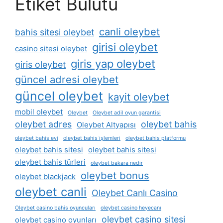
Etiket Bulutu
canli oleybet
bahis sitesi oleybet
girisi oleybet
casino sitesi oleybet
giris yap oleybet
giris oleybet
güncel adresi oleybet
güncel oleybet
kayit oleybet
mobil oleybet
Oleybet
Oleybet adil oyun garantisi
oleybet adres
oleybet bahis
Oleybet Altyapısı
oleybet bahis evi
oleybet bahis i̇şlemleri
oleybet bahis platformu
oleybet bahis sitesi
oleybet bahis sitesi
oleybet bahis türleri
oleybet bakara nedir
oleybet bonus
oleybet blackjack
oleybet canli
Oleybet Canlı Casino
Oleybet casino bahis oyuncuları
oleybet casino heyecanı
oleybet casino sitesi
oleybet casino oyunları