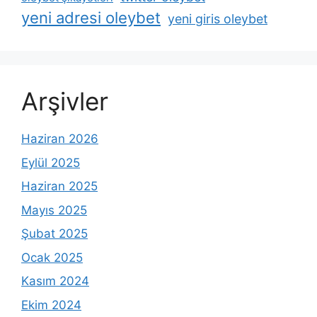
yeni adresi oleybet
yeni giris oleybet
Arşivler
Haziran 2026
Eylül 2025
Haziran 2025
Mayıs 2025
Şubat 2025
Ocak 2025
Kasım 2024
Ekim 2024