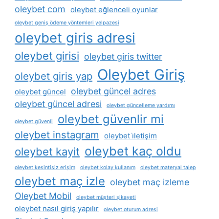
oleybet com
oleybet eğlenceli oyunlar
oleybet geniş ödeme yöntemleri yelpazesi
oleybet giris adresi
oleybet girisi
oleybet giris twitter
Oleybet Giriş
oleybet giris yap
oleybet güncel adres
oleybet güncel
oleybet güncel adresi
oleybet güncelleme yardımı
oleybet güvenlir mi
oleybet güvenli
oleybet instagram
oleybet i̇letişim
oleybet kaç oldu
oleybet kayit
oleybet kesintisiz erişim
oleybet kolay kullanım
oleybet materyal talep
oleybet maç izle
oleybet maç izleme
Oleybet Mobil
oleybet müşteri şikayeti
oleybet nasıl giriş yapılır
oleybet oturum adresi