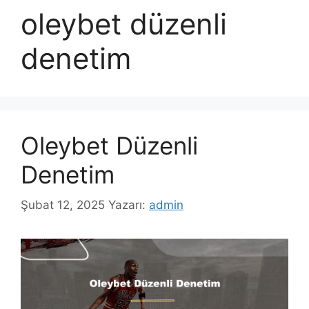
oleybet düzenli
denetim
Oleybet Düzenli
Denetim
Şubat 12, 2025
Yazarı:
admin