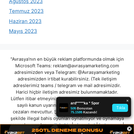
Ağustos 2023
Temmuz 2023
Haziran 2023
Mayıs 2023
"Avrasya'nın en büyük reklam platformunda olmak için
Microsoft Teams:
reklam@avrasyamarketing.com
adresimizden veya Telegram: @Avrasyamarketing
adresimizden irtibat kurabilirsiniz. (Tek iletişim
adreslerimiz teams / telegram ve mail adresimizdir.
Harici hiçbir iletişim adresimiz bulunmamaktadır.
Lütfen itibar etmeyiniz.) Türkiye yasalarına göre 7258
sayılı kanun uyarınca yasa dışı bahis oynamanın
cezaları mevcuttur. Şu an bulunduğunuz site hiç bir
şekilde illegal bahis oyunları oynatmıyor ve oynamaya
aracı olmuyordur.
malt-bahis
|
elenorbet
|
betmavera
|
×
betdayi
|
ruyabet
|
riccobet
|
forvetbet
|
fitcas
"