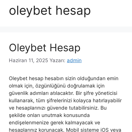
oleybet hesap
Oleybet Hesap
Haziran 11, 2025
Yazarı:
admin
Oleybet hesap hesabın sizin olduğundan emin
olmak için, özgünlüğünü doğrulamak için
güvenlik adımları atılacaktır. Bir şifre yöneticisi
kullanarak, tüm şifrelerinizi kolayca hatırlayabilir
ve hesaplarınızı güvende tutabilirsiniz. Bu
şekilde onları unutmak konusunda
endişelenmenize gerek kalmayacak ve
hesaplarınız korunacak. Mobil sisteme iOS veya