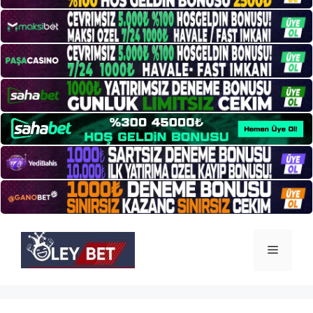
İçeriğe
atla
Menü