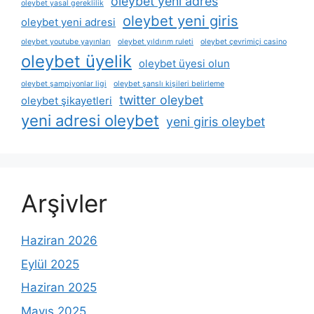
oleybet yeni adres
oleybet yasal gereklilik
oleybet yeni giris
oleybet yeni adresi
oleybet youtube yayınları
oleybet yıldırım ruleti
oleybet çevrimiçi casino
oleybet üyelik
oleybet üyesi olun
oleybet şampiyonlar ligi
oleybet şanslı kişileri belirleme
twitter oleybet
oleybet şikayetleri
yeni adresi oleybet
yeni giris oleybet
Arşivler
Haziran 2026
Eylül 2025
Haziran 2025
Mayıs 2025