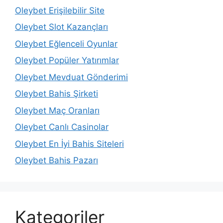
Oleybet Erişilebilir Site
Oleybet Slot Kazançları
Oleybet Eğlenceli Oyunlar
Oleybet Popüler Yatırımlar
Oleybet Mevduat Gönderimi
Oleybet Bahis Şirketi
Oleybet Maç Oranları
Oleybet Canlı Casinolar
Oleybet En İyi Bahis Siteleri
Oleybet Bahis Pazarı
Kategoriler