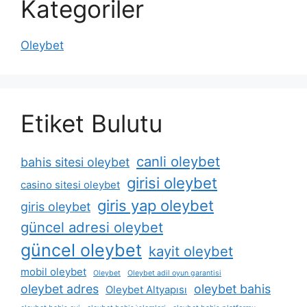
Kategoriler
Oleybet
Etiket Bulutu
canli oleybet
bahis sitesi oleybet
girisi oleybet
casino sitesi oleybet
giris yap oleybet
giris oleybet
güncel adresi oleybet
güncel oleybet
kayit oleybet
mobil oleybet
Oleybet
Oleybet adil oyun garantisi
oleybet adres
oleybet bahis
Oleybet Altyapısı