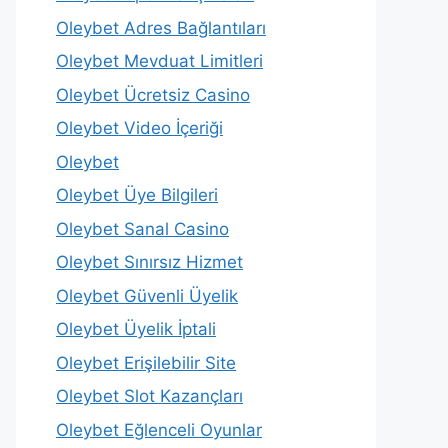
Oleybet Adres Bağlantıları
Oleybet Mevduat Limitleri
Oleybet Ücretsiz Casino
Oleybet Video İçeriği
Oleybet
Oleybet Üye Bilgileri
Oleybet Sanal Casino
Oleybet Sınırsız Hizmet
Oleybet Güvenli Üyelik
Oleybet Üyelik İptali
Oleybet Erişilebilir Site
Oleybet Slot Kazançları
Oleybet Eğlenceli Oyunlar