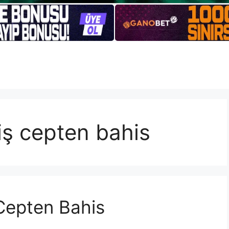
iş cepten bahis
 Cepten Bahis