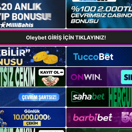
Oleybet GİRİŞ İÇİN TIKLAYINIZ!