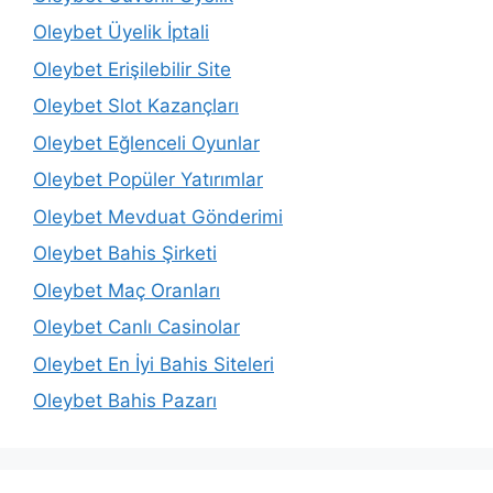
Oleybet Üyelik İptali
Oleybet Erişilebilir Site
Oleybet Slot Kazançları
Oleybet Eğlenceli Oyunlar
Oleybet Popüler Yatırımlar
Oleybet Mevduat Gönderimi
Oleybet Bahis Şirketi
Oleybet Maç Oranları
Oleybet Canlı Casinolar
Oleybet En İyi Bahis Siteleri
Oleybet Bahis Pazarı