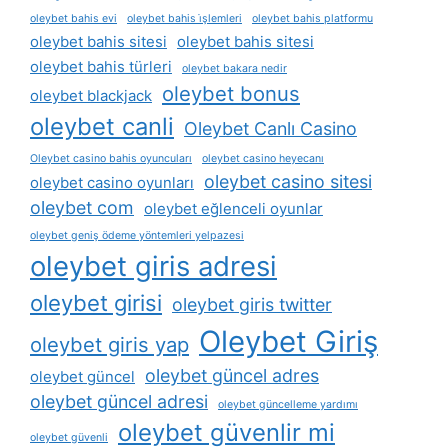
oleybet bahis evi
oleybet bahis i̇şlemleri
oleybet bahis platformu
oleybet bahis sitesi
oleybet bahis sitesi
oleybet bahis türleri
oleybet bakara nedir
oleybet bonus
oleybet blackjack
oleybet canli
Oleybet Canlı Casino
Oleybet casino bahis oyuncuları
oleybet casino heyecanı
oleybet casino sitesi
oleybet casino oyunları
oleybet com
oleybet eğlenceli oyunlar
oleybet geniş ödeme yöntemleri yelpazesi
oleybet giris adresi
oleybet girisi
oleybet giris twitter
Oleybet Giriş
oleybet giris yap
oleybet güncel adres
oleybet güncel
oleybet güncel adresi
oleybet güncelleme yardımı
oleybet güvenlir mi
oleybet güvenli