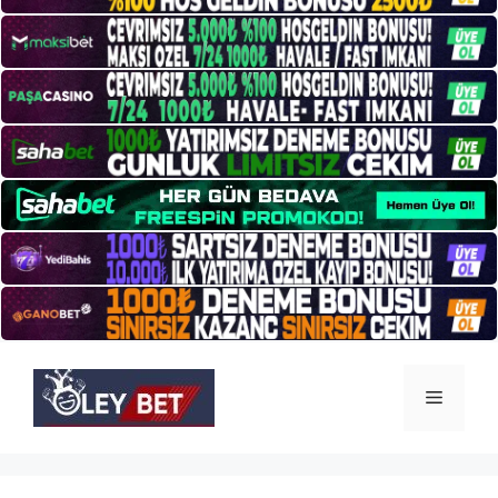
İçeriğe
atla
Menü