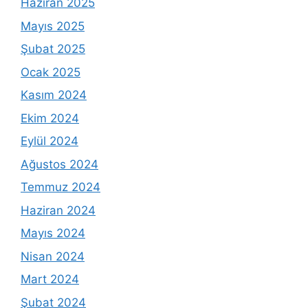
Haziran 2025
Mayıs 2025
Şubat 2025
Ocak 2025
Kasım 2024
Ekim 2024
Eylül 2024
Ağustos 2024
Temmuz 2024
Haziran 2024
Mayıs 2024
Nisan 2024
Mart 2024
Şubat 2024